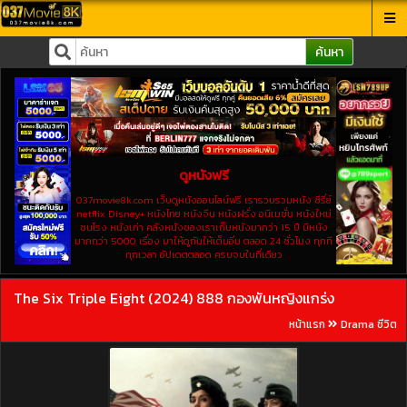
ค้นหา
ดูหนังฟรี
037movie8k.com เว็บดูหนังออนไลน์ฟรี เรารวบรวมหนัง ซีรี่ย์
netflix Disney+ หนังไทย หนังจีน หนังฝรั่ง อนิเมชั่น หนังใหม่
ชนโรง หนังเก่า คลังหนังของเราเก็บหนังมากว่า 15 ปี มีหนัง
มากกว่า 5000 เรื่อง มาให้ดูกันให้เต็มอิ่ม ตลอด 24 ชั่วโมง ทุกที
ทุกเวลา อัปเดตตลอด ครบจบในที่เดียว
The Six Triple Eight (2024) 888 กองพันหญิงแกร่ง
หน้าแรก
Drama ชีวิต