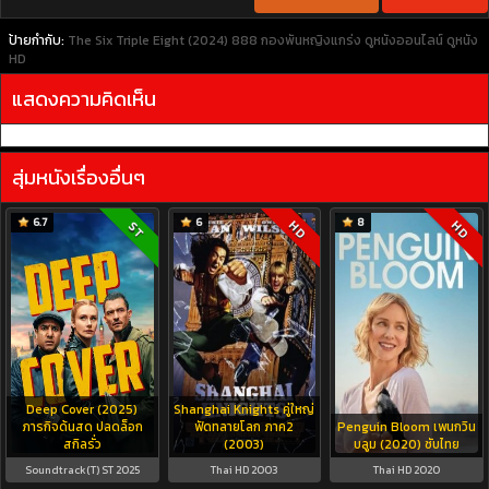
ป้ายกำกับ:
The Six Triple Eight (2024) 888 กองพันหญิงแกร่ง
ดูหนังออนไลน์
ดูหนัง
HD
แสดงความคิดเห็น
สุ่มหนังเรื่องอื่นๆ
6.7
6
8
HD
HD
ST
Deep Cover (2025)
Shanghai Knights คู่ใหญ่
ภารกิจด้นสด ปลดล็อก
ฟัดทลายโลก ภาค2
Penguin Bloom เพนกวิน
สกิลรั่ว
(2003)
บลูม (2020) ซับไทย
Soundtrack(T) ST 2025
Thai HD 2003
Thai HD 2020