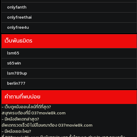
onlyfanth
onlyfreethai
onlyfree4u
เว็บพันธมิตร
lsm65
s65win
lsm789up
berlin777
คำถามที่พบบ่อย
- เว็บดูหนังออนไลน์ที่ดีที่สุด?
สนุกครบต้องที่นี่ 037movie8k.com
- มีหนังอัพเดทล่าสุด?
อัพเดทรวดเร็วมี ไม่มีโฆษณาต้อง 037movie8k.com
- มีหนังเยอะไหม?