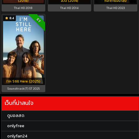
(2018)
ลวง (2014)
กล้าท้าแม่น้ำลับ
Thai HD 2018
Thai HD 2014
Thai HD 2023
8.4
ST
I’m Still Here (2025)
Soundtrack(T) ST 2025
เว็บที่น่าสนใจ
ดูบอลสด
onlyfree
onlyfan24