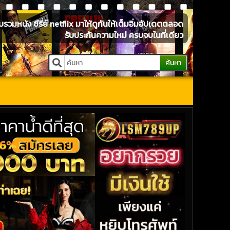
หนัง ซีรี่ย์ netflix มาให้ดูกันให้เต็มอิ่มอัปเดตตลอด
รับประกันความใหม่ ครบจบในที่เดียว
ค้นหา