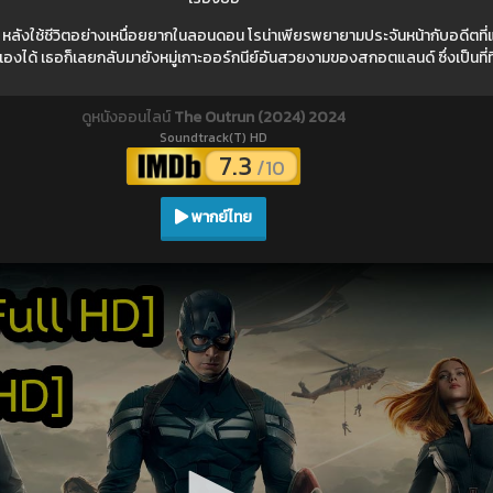
 หลังใช้ชีวิตอย่างเหนื่อยยากในลอนดอน โรน่าเพียรพยายามประจันหน้ากับอดีตท
องได้ เธอก็เลยกลับมายังหมู่เกาะออร์กนีย์อันสวยงามของสกอตแลนด์ ซึ่งเป็นที่ท
ดูหนังออนไลน์
The Outrun (2024) 2024
Soundtrack(T) HD
7.3
/10
พากย์ไทย