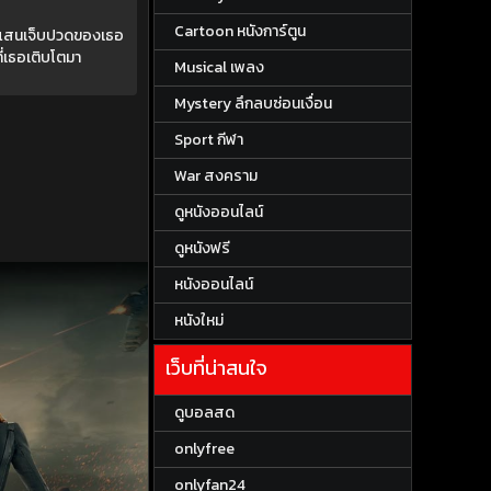
Cartoon หนังการ์ตูน
ี่แสนเจ็บปวดของเธอ
ี่เธอเติบโตมา
Musical เพลง
Mystery ลึกลบซ่อนเงื่อน
Sport กีฬา
War สงคราม
ดูหนังออนไลน์
ดูหนังฟรี
หนังออนไลน์
หนังใหม่
เว็บที่น่าสนใจ
ดูบอลสด
onlyfree
onlyfan24