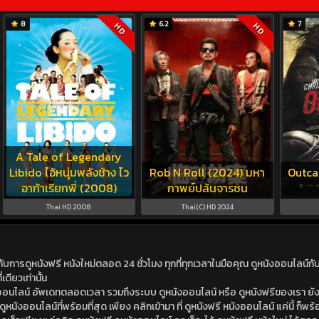
8
6.2
7
HD
HD
A Tale of Legendary
Libido ไอ้หนุ่มพลังช้าง ไว
Rob N Roll (2024) มหา
Outcas
อาก้าเรียกพี่ (2008)
กาพย์ปล้นจารชน
Thai HD 2008
Thai(C) HD 2024
ดูหนังฟรี หนังใหม่ตลอด 24 ชั่วโมง ทุกที่ทุกเวลาในมือคุณ ดูหนังออนไลน์กับเร
เดียวเท่านั้น
ังออนไลน์ อัพเดทตลอดเวลา รวมถึงระบบ ดูหนังออนไลน์ หรือ ดูหนังฟรีของเรา ยังม
นังออนไลน์ที่พร้อมที่สุด เพียง คลิกเข้ามา ที่ ดูหนังฟรี หนังออนไลน์ แค่นี้ ก็พร้อ