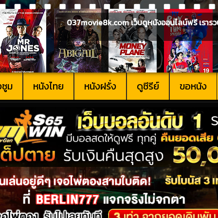
037movie8k.com เว็บดูหนังออนไลน์ฟรี เรารวบรวม
งซูม
หนังไทย
หนังฝรั่ง
ดูซีรีย์
ขอหนัง