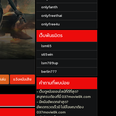
onlyfanth
onlyfreethai
onlyfree4u
เว็บพันธมิตร
lsm65
s65win
lsm789up
berlin777
เล่น
แจ้งหนังเสีย
คำถามที่พบบ่อย
- เว็บดูหนังออนไลน์ที่ดีที่สุด?
สนุกครบต้องที่นี่ 037movie8k.com
- มีหนังอัพเดทล่าสุด?
อัพเดทรวดเร็วมี ไม่มีโฆษณาต้อง
037movie8k.com