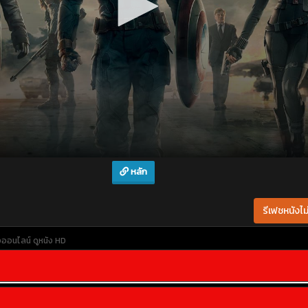
หลัก
รีเฟชหนังไม่
ังออนไลน์
ดูหนัง HD