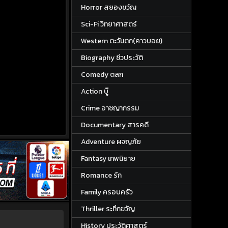
Horror สยองขวัญ
Sci-Fi วิทยาศาสตร์
Western ตะวันตก(คาวบอย)
Biography ชีวประวัติ
Comedy ตลก
Action บู๊
Crime อาชญากรรม
Documentary สารคดี
Adventure ผจญภัย
Fantasy เทพนิยาย
Romance รัก
Family ครอบครัว
Thriller ระทึกขวัญ
History ประวัติศาสตร์