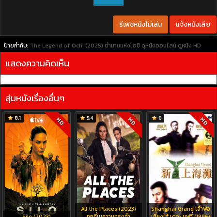
รีเฟชหนังไม่เล่น
แจ้งหนังเสีย
ป้ายกำกับ:
The Legend of Ochi (2025) ตำนานแห่งโอชิ
ดูหนังออนไลน์
ดูหนัง HD
แสดงความคิดเห็น
สุ่มหนังเรื่องอื่นๆ
8.1
5.4
6
HD
HD
HD
All the Places (2023)
Shanghai Grand เจ้าพ่อ
Silo (2023)
ทุกที่ในความทรงจำ
เซี่ยงไฮ้ เดอะ มูฟวี่ (1996)