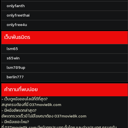
onlyfanth
onlyfreethai
onlyfree4u
เว็บพันธมิตร
lsm65
s65win
lsm789up
berlin777
คำถามที่พบบ่อย
- เว็บดูหนังออนไลน์ที่ดีที่สุด?
สนุกครบต้องที่นี่ 037movie8k.com
- มีหนังอัพเดทล่าสุด?
อัพเดทรวดเร็วมี ไม่มีโฆษณาต้อง 037movie8k.com
- มีหนังเยอะไหม?
ที่ 037movie8k.com มีหนังทุกประเภท ทั้งไทย และต่างประเทศ ครบครัน