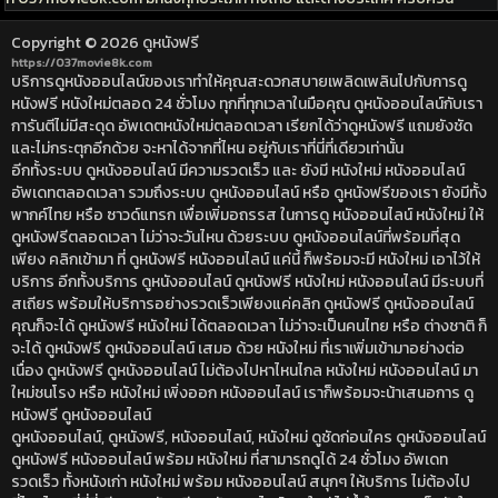
Copyright © 2026
ดูหนังฟรี
https://037movie8k.com
บริการดูหนังออนไลน์ของเราทำให้คุณสะดวกสบายเพลิดเพลินไปกับการดู
หนังฟรี หนังใหม่ตลอด 24 ชั่วโมง ทุกที่ทุกเวลาในมือคุณ ดูหนังออนไลน์กับเรา
การันตีไม่มีสะดุด อัพเดตหนังใหม่ตลอดเวลา เรียกได้ว่าดูหนังฟรี แถมยังชัด
และไม่กระตุกอีกด้วย จะหาได้จากที่ไหน อยู่กับเราที่นี่ที่เดียวเท่านั้น
อีกทั้งระบบ ดูหนังออนไลน์ มีความรวดเร็ว และ ยังมี หนังใหม่ หนังออนไลน์
อัพเดทตลอดเวลา รวมถึงระบบ ดูหนังออนไลน์ หรือ ดูหนังฟรีของเรา ยังมีทั้ง
พากค์ไทย หรือ ซาวด์แทรก เพื่อเพิ่มอถรรส ในการดู หนังออนไลน์ หนังใหม่ ให้
ดูหนังฟรีตลอดเวลา ไม่ว่าจะวันไหน ด้วยระบบ ดูหนังออนไลน์ที่พร้อมที่สุด
เพียง คลิกเข้ามา ที่ ดูหนังฟรี หนังออนไลน์ แค่นี้ ก็พร้อมจะมี หนังใหม่ เอาไว้ให้
บริการ อีกทั้งบริการ ดูหนังออนไลน์ ดูหนังฟรี หนังใหม่ หนังออนไลน์ มีระบบที่
สเถียร พร้อมให้บริการอย่างรวดเร็วเพียงแค่คลิก ดูหนังฟรี ดูหนังออนไลน์
คุณก็จะได้ ดูหนังฟรี หนังใหม่ ได้ตลอดเวลา ไม่ว่าจะเป็นคนไทย หรือ ต่างชาติ ก็
จะได้ ดูหนังฟรี ดูหนังออนไลน์ เสมอ ด้วย หนังใหม่ ที่เราเพิ่มเข้ามาอย่างต่อ
เนื่อง ดูหนังฟรี ดูหนังออนไลน์ ไม่ต้องไปหาไหนไกล หนังใหม่ หนังออนไลน์ มา
ใหม่ชนโรง หรือ หนังใหม่ เพิ่งออก หนังออนไลน์ เราก็พร้อมจะน้าเสนอการ ดู
หนังฟรี ดูหนังออนไลน์
ดูหนังออนไลน์, ดูหนังฟรี, หนังออนไลน์, หนังใหม่ ดูชัดก่อนใคร ดูหนังออนไลน์
ดูหนังฟรี หนังออนไลน์ พร้อม หนังใหม่ ที่สามารถดูได้ 24 ชั่วโมง อัพเดท
รวดเร็ว ทั้งหนังเก่า หนังใหม่ พร้อม หนังออนไลน์ สนุกๆ ให้บริการ ไม่ต้องไป