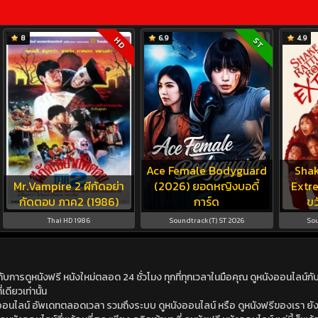
8
6.9
4.9
HD
ST
Ace Female Bodyguard
Shak
Mr.Vampire 2 ผีกัดอย่า
(2026) ยอดหญิงบอดี้
Extre
กัดตอบ ภาค2 (1986)
การ์ด
ขว
Thai HD 1986
Soundtrack(T) ST 2026
Sou
ดูหนังฟรี หนังใหม่ตลอด 24 ชั่วโมง ทุกที่ทุกเวลาในมือคุณ ดูหนังออนไลน์กับเร
เดียวเท่านั้น
ังออนไลน์ อัพเดทตลอดเวลา รวมถึงระบบ ดูหนังออนไลน์ หรือ ดูหนังฟรีของเรา ยังม