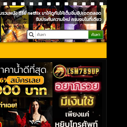
หนัง ซีรี่ย์ netflix มาให้ดูกันให้เต็มอิ่มอัปเดตตลอด
รับประกันความใหม่ ครบจบในที่เดียว
ค้นหา