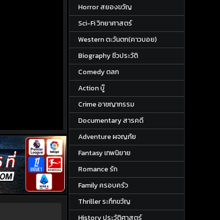
Horror สยองขวัญ
Sci-Fi วิทยาศาสตร์
Western ตะวันตก(คาวบอย)
Biography ชีวประวัติ
Comedy ตลก
Action บู๊
Crime อาชญากรรม
Documentary สารคดี
Adventure ผจญภัย
Fantasy เทพนิยาย
Romance รัก
Family ครอบครัว
Thriller ระทึกขวัญ
History ประวัติศาสตร์