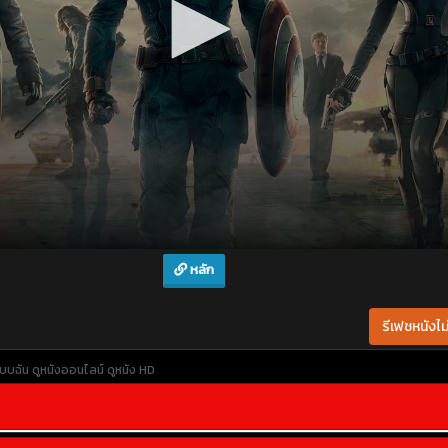
หลัก
รีเฟชหนังไม่
แบบฉัน
ดูหนังออนไลน์
ดูหนัง HD