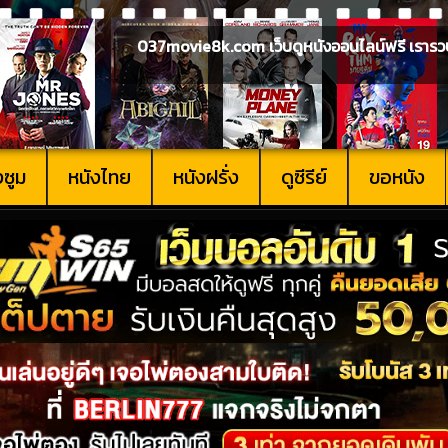
037movie8k.com เว็บดูหนังออนไลน์ฟรี เรารวบรวม
งซูม
หนังไทย
หนังฝรั่ง
ดูซีรีย์
ขอหนัง