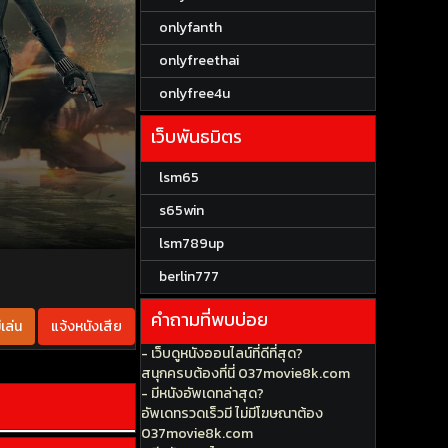
onlyfanth
onlyfreethai
onlyfree4u
เว็บพันธมิตร
lsm65
s65win
lsm789up
berlin777
คำถามที่พบบ่อย
เล่น
แจ้งหนังเสีย
- เว็บดูหนังออนไลน์ที่ดีที่สุด?
สนุกครบต้องที่นี่ 037movie8k.com
- มีหนังอัพเดทล่าสุด?
อัพเดทรวดเร็วมี ไม่มีโฆษณาต้อง
037movie8k.com