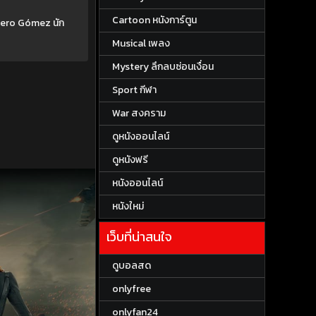
Cartoon หนังการ์ตูน
mero Gómez นัก
Musical เพลง
Mystery ลึกลบซ่อนเงื่อน
Sport กีฬา
War สงคราม
ดูหนังออนไลน์
ดูหนังฟรี
หนังออนไลน์
หนังใหม่
เว็บที่น่าสนใจ
ดูบอลสด
onlyfree
onlyfan24