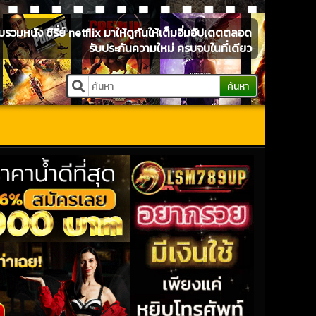
หนัง ซีรี่ย์ netflix มาให้ดูกันให้เต็มอิ่มอัปเดตตลอด
รับประกันความใหม่ ครบจบในที่เดียว
ค้นหา