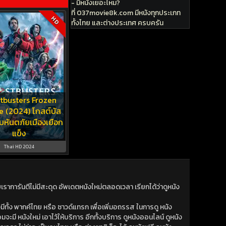
- มีหนังเยอะไหม?
ที่ 037movie8k.com มีหนังทุกประเภท
HD
ทั้งไทย และต่างประเทศ ครบครัน
tbusters Frozen
e (2024) โกสต์บัส
มหันตภัยเมืองเยือก
แข็ง
Thai HD 2024
าการันตีไม่มีสะดุด อัพเดตหนังใหม่ตลอดเวลา เรียกได้ว่าดูหนัง
ีทั้ง พากค์ไทย หรือ ซาวด์แทรก เพื่อเพิ่มอถรรส ในการดู หนัง
มจะมี หนังใหม่ เอาไว้ให้บริการ อีกทั้งบริการ ดูหนังออนไลน์ ดูหนัง