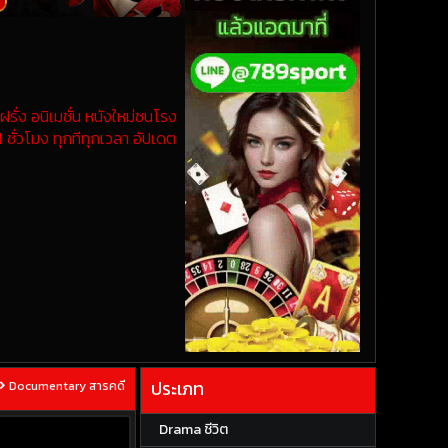
รั่ง อนิเมชั่น หนังใหม่ชนโรง
 ชั่วโมง ทุกทีทุกเวลา อัปเดต
ประเภท
Documentary สารคดี
Drama ชีวิต