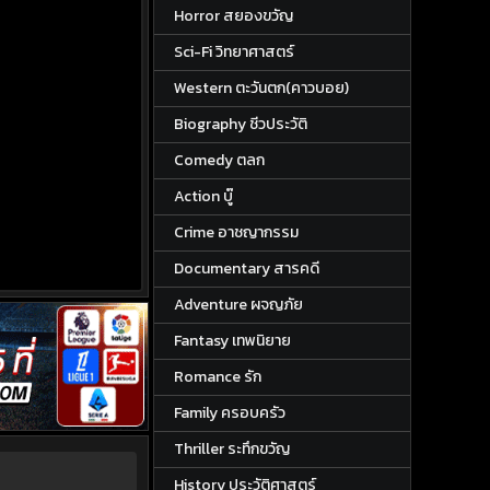
Horror สยองขวัญ
Sci-Fi วิทยาศาสตร์
Western ตะวันตก(คาวบอย)
Biography ชีวประวัติ
Comedy ตลก
Action บู๊
Crime อาชญากรรม
Documentary สารคดี
Adventure ผจญภัย
Fantasy เทพนิยาย
Romance รัก
Family ครอบครัว
Thriller ระทึกขวัญ
History ประวัติศาสตร์