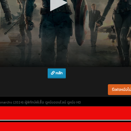
หลัก
รีเฟชหนังไม่
rchs (2024) ผู้พิทักษ์ผีเสื้อ
ดูหนังออนไลน์
ดูหนัง HD