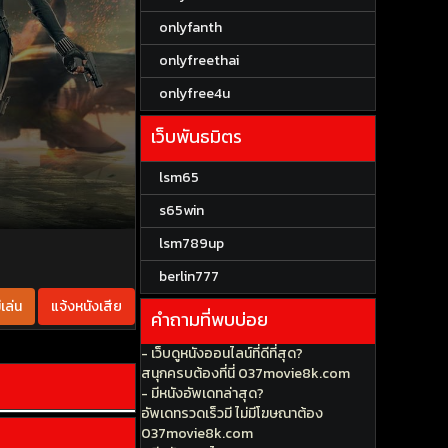
onlyfanth
onlyfreethai
onlyfree4u
เว็บพันธมิตร
lsm65
s65win
lsm789up
berlin777
เล่น
แจ้งหนังเสีย
คำถามที่พบบ่อย
- เว็บดูหนังออนไลน์ที่ดีที่สุด?
สนุกครบต้องที่นี่ 037movie8k.com
- มีหนังอัพเดทล่าสุด?
อัพเดทรวดเร็วมี ไม่มีโฆษณาต้อง
037movie8k.com