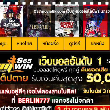
037movie8k.com เว็บดูหนังออนไลน์ฟรี เรารวบรวม
งซูม
หนังไทย
หนังฝรั่ง
ดูซีรีย์
ขอหนัง