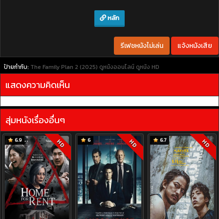
หลัก
รีเฟชหนังไม่เล่น
แจ้งหนังเสีย
ป้ายกำกับ:
The Family Plan 2 (2025)
ดูหนังออนไลน์
ดูหนัง HD
แสดงความคิดเห็น
สุ่มหนังเรื่องอื่นๆ
6.9
6
6.7
HD
HD
HD