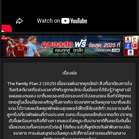
เรื่องย่อ
The Family Plan 2 (2025) เมื่อแดนพ้นจากยุคนักฆ่า สิ่งที่เขาต้องการใน
วันคริสต์มาสคือช่วงเวลาดีๆกับลูกๆแม้กระนั้นเมื่อเขาได้รับรู้ว่าลูกสาวมี
แผนของตนเอง เขาก็เลยจองทริปครอบครัวไปลอนดอน ซึ่งทำให้ทุกคน
ตกอยู่ในเงื้อมมือของศัตรูที่ไม่คาดคิด ช่วงเทศกาลวันหยุดยาวมาถึงแล้ว
แดน ได้วางแผนวันหยุดพักผ่อนสุดเพอร์เฟ็กต์ให้เจสสิก้า ภรรยารวมทั้ง
ลูกๆไปเที่ยวพักผ่อนที่ต่างประเทศ จนกระทั่งบุคคลลึกลับจากอดีต ปรากฏ
ตัวขึ้นพร้อมภารกิจที่ค้างคา เกมแมวไล่หนูระดับนานาชาติก็เลยเริ่มต้นขึ้น
เมื่อแดนรวมทั้งครอบครัวต่อสู้ โต้เถียง แล้วก็ผูกมิตรกันฝ่าฟันการปล้น
ธนาคาร การเล่นสนุกช่วงวันหยุด แล้วก็การไล่ล่ารถยนต์ท่ามกลาง