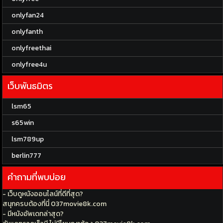
onlyfan24
onlyfanth
onlyfreethai
onlyfree4u
เว็บพันธมิตร
lsm65
s65win
lsm789up
berlin777
คำถามที่พบบ่อย
- เว็บดูหนังออนไลน์ที่ดีที่สุด?
สนุกครบต้องที่นี่ 037movie8k.com
- มีหนังอัพเดทล่าสุด?