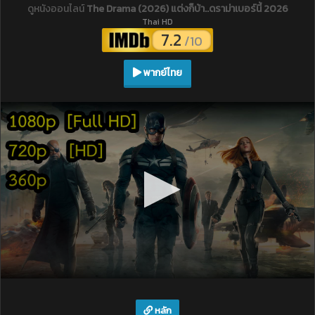
ดูหนังออนไลน์
The Drama (2026) แต่งก็บ้า..ดราม่าเบอร์นี้ 2026
Thai HD
7.2
/10
พากย์ไทย
หลัก