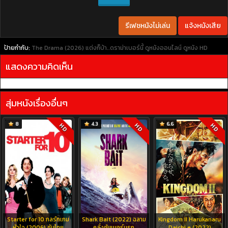
รีเฟชหนังไม่เล่น
แจ้งหนังเสีย
ป้ายกำกับ:
The Drama (2026) แต่งก็บ้า..ดราม่าเบอร์นี้
ดูหนังออนไลน์
ดูหนัง HD
แสดงความคิดเห็น
สุ่มหนังเรื่องอื่นๆ
8
4.3
6.6
HD
HD
HD
Starter for 10 กลรักเกม
Shark Bait (2022) ฉลาม
Kingdom II Harukanaru
หัวใจ (2006) ซับไทย
คลั่งซัมเมอร์นรก
Daichi e (2022)