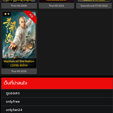
Thai HD 2006
Thai HD 2022
Soundtrack(T) HD 2022
8
HD
Warriors of the Nation
(2018) ซับไทย
Thai HD 2018
เว็บที่น่าสนใจ
ดูบอลสด
onlyfree
onlyfan24