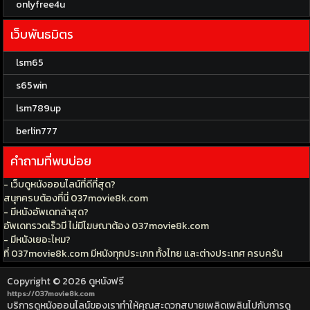
onlyfree4u
เว็บพันธมิตร
lsm65
s65win
lsm789up
berlin777
คำถามที่พบบ่อย
- เว็บดูหนังออนไลน์ที่ดีที่สุด?
สนุกครบต้องที่นี่ 037movie8k.com
- มีหนังอัพเดทล่าสุด?
อัพเดทรวดเร็วมี ไม่มีโฆษณาต้อง 037movie8k.com
- มีหนังเยอะไหม?
ที่ 037movie8k.com มีหนังทุกประเภท ทั้งไทย และต่างประเทศ ครบครัน
Copyright © 2026
ดูหนังฟรี
https://037movie8k.com
บริการดูหนังออนไลน์ของเราทำให้คุณสะดวกสบายเพลิดเพลินไปกับการดู