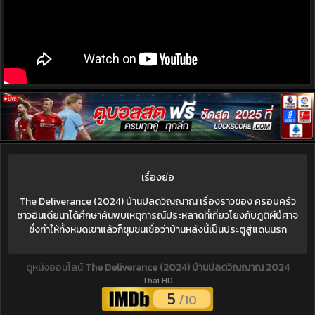
เรื่องย่อ
The Deliverance (2024) บ้านปลดวิญญาณ เรื่องราวของ ครอบครัว
ชาวอินเดียนาได้ศึกษาค้นพบเหตุการณ์ประหลาดที่เกี่ยวโยงกับภูติผีปีศาจ
ซึ่งทำให้ทั้งหมดเขาแล้วก็ชุมชนเชื่อว่าบ้านหลังนี้เป็นประตูสู่แดนนรก
ดูหนังออนไลน์
The Deliverance (2024) บ้านปลดวิญญาณ 2024
Thai HD
5
/10