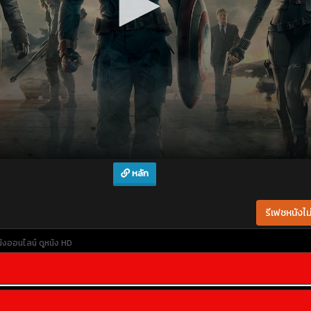
หลัก
รีเฟชหนังไม่
นังออนไลน์
ดูหนัง HD