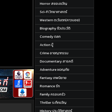
Horror สยองขวัญ
Sci-Fi วิทยาศาสตร์
Western ตะวันตก(คาวบอย)
Biography ชีวประวัติ
Comedy ตลก
Action บู๊
Crime อาชญากรรม
Documentary สารคดี
Adventure ผจญภัย
Fantasy เทพนิยาย
Romance รัก
Family ครอบครัว
Thriller ระทึกขวัญ
History ประวัติศาสตร์