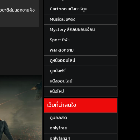
Cartoon หนังการ์ตูน
างชาติล่มนอกชายฝั่ง
Musical เพลง
Mystery ลึกลบซ่อนเงื่อน
Sport กีฬา
War สงคราม
ดูหนังออนไลน์
ดูหนังฟรี
หนังออนไลน์
หนังใหม่
เว็บที่น่าสนใจ
ดูบอลสด
onlyfree
onlyfan24