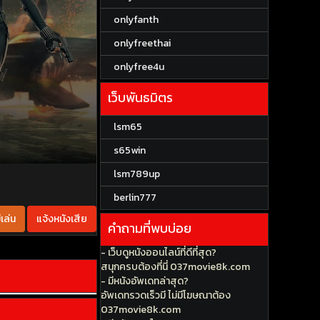
onlyfanth
onlyfreethai
onlyfree4u
เว็บพันธมิตร
lsm65
s65win
lsm789up
berlin777
เล่น
แจ้งหนังเสีย
คำถามที่พบบ่อย
- เว็บดูหนังออนไลน์ที่ดีที่สุด?
สนุกครบต้องที่นี่ 037movie8k.com
- มีหนังอัพเดทล่าสุด?
อัพเดทรวดเร็วมี ไม่มีโฆษณาต้อง
037movie8k.com