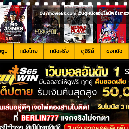
037movie8k.com เว็บดูหนังออนไลน์ฟรี เรารวบรวม
งซูม
หนังไทย
หนังฝรั่ง
ดูซีรีย์
ขอหนัง