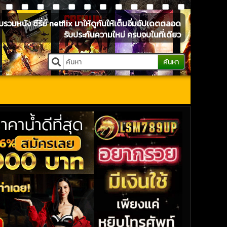
หนัง ซีรี่ย์ netflix มาให้ดูกันให้เต็มอิ่มอัปเดตตลอด
รับประกันความใหม่ ครบจบในที่เดียว
ค้นหา