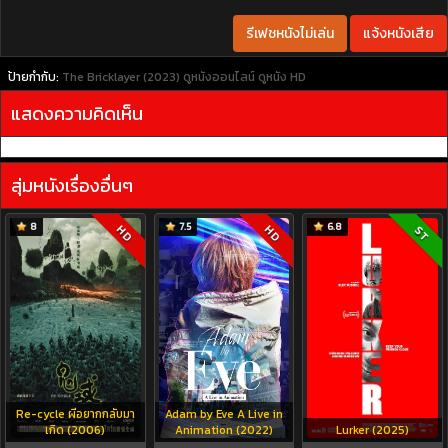
รีเฟชหนังไม่เล่น
แจ้งหนังเสีย
ป้ายกำกับ:
The Bricklayer (2023)
ดูหนังออนไลน์
ดูหนัง HD
แสดงความคิดเห็น
สุ่มหนังเรื่องอื่นๆ
8
7.5
6.8
HD
HD
ST
Re-cycle ผีอยากกลับมา
Adam by Eve A Live in
เกิด (2006)
Animation (2022)
Lurker (2025)