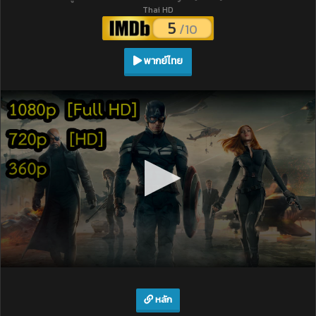
Thai HD
5
/10
พากย์ไทย
หลัก