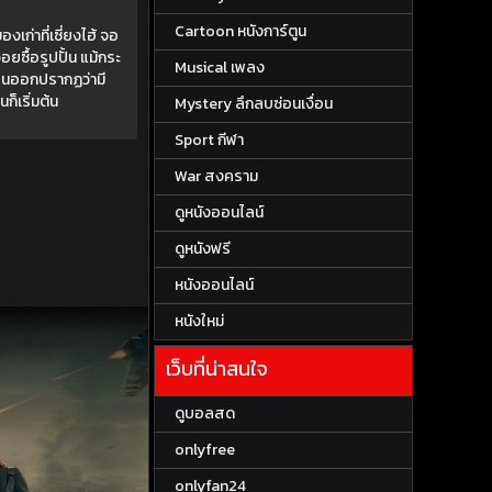
Cartoon หนังการ์ตูน
เก่าที่เซี่ยงไฮ้ จอ
จอยซื้อรูปปั้น แม้กระ
Musical เพลง
ั้นออกปรากฏว่ามี
็เริ่มต้น
Mystery ลึกลบซ่อนเงื่อน
Sport กีฬา
War สงคราม
ดูหนังออนไลน์
ดูหนังฟรี
หนังออนไลน์
หนังใหม่
เว็บที่น่าสนใจ
ดูบอลสด
onlyfree
onlyfan24