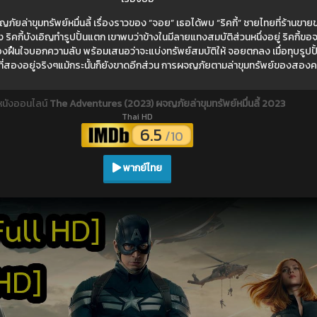
ล่าขุมทรัพย์หมื่นลี้ เรื่องราวของ “จอย” เธอได้พบ “ริคกี้” ชายไทยที่ร้านขายของ
หนึ่ง ริคกี้บังเอิญทำรูปปั้นแตก เขาพบว่าข้างในมีลายแทงสมบัติส่วนหนึ่งอยู่ ริคกี้ขอ
ต้องฝืนใจบอกความลับ พร้อมเสนอว่าจะแบ่งทรัพย์สมบัติให้ จอยตกลง เมื่อทุบรูปป
่สองอยู่จริงๆแม้กระนั้นก็ยังขาดอีกส่วน การผจญภัยตามล่าขุมทรัพย์ของสองคนก
หนังออนไลน์
The Adventures (2023) ผจญภัยล่าขุมทรัพย์หมื่นลี้ 2023
Thai HD
6.5
/10
พากย์ไทย