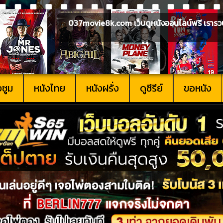
037movie8k.com เว็บดูหนังออนไลน์ฟรี เรารวบรวม
งซูม
หนังไทย
หนังฝรั่ง
ดูซีรีย์
ขอหนัง