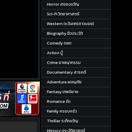
Horror สยองขวัญ
Sci-Fi วิทยาศาสตร์
Western ตะวันตก(คาวบอย)
Biography ชีวประวัติ
Comedy ตลก
Action บู๊
Crime อาชญากรรม
Documentary สารคดี
Adventure ผจญภัย
Fantasy เทพนิยาย
Romance รัก
Family ครอบครัว
Thriller ระทึกขวัญ
History ประวัติศาสตร์