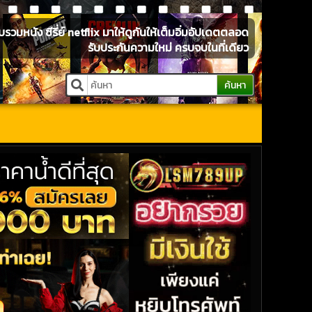
หนัง ซีรี่ย์ netflix มาให้ดูกันให้เต็มอิ่มอัปเดตตลอด
รับประกันความใหม่ ครบจบในที่เดียว
ค้นหา