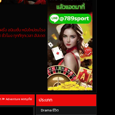
รั่ง อนิเมชั่น หนังใหม่ชนโรง
 ชั่วโมง ทุกทีทุกเวลา อัปเดต
ประเภท
ก
Adventure ผจญภัย
Drama ชีวิต