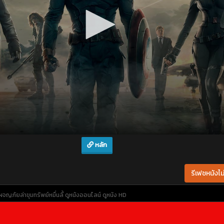
หลัก
รีเฟชหนังไม่
ญภัยล่าขุมทรัพย์หมื่นลี้
ดูหนังออนไลน์
ดูหนัง HD