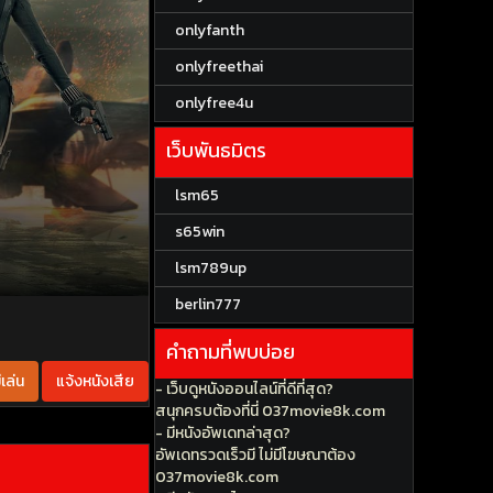
onlyfanth
onlyfreethai
onlyfree4u
เว็บพันธมิตร
lsm65
s65win
lsm789up
berlin777
คำถามที่พบบ่อย
เล่น
แจ้งหนังเสีย
- เว็บดูหนังออนไลน์ที่ดีที่สุด?
สนุกครบต้องที่นี่ 037movie8k.com
- มีหนังอัพเดทล่าสุด?
อัพเดทรวดเร็วมี ไม่มีโฆษณาต้อง
037movie8k.com