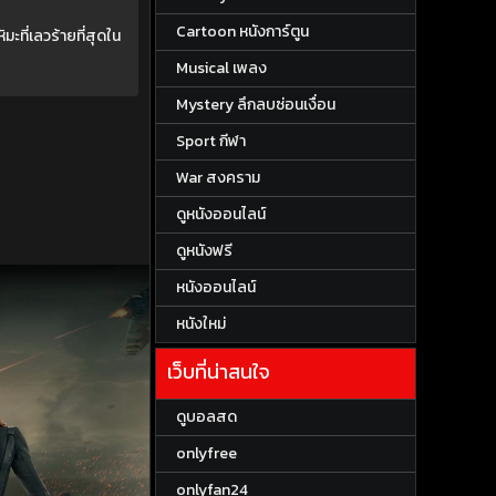
Cartoon หนังการ์ตูน
ะที่เลวร้ายที่สุดใน
Musical เพลง
Mystery ลึกลบซ่อนเงื่อน
Sport กีฬา
War สงคราม
ดูหนังออนไลน์
ดูหนังฟรี
หนังออนไลน์
หนังใหม่
เว็บที่น่าสนใจ
ดูบอลสด
onlyfree
onlyfan24