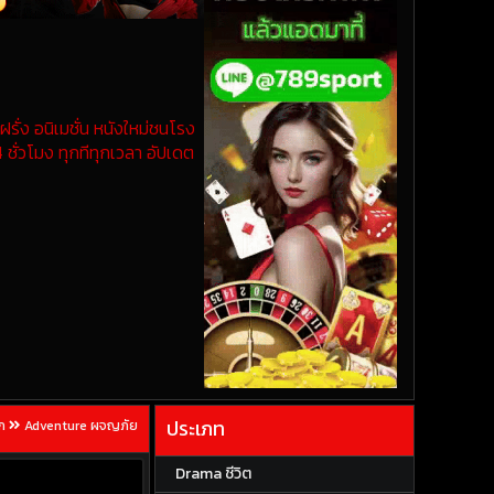
รั่ง อนิเมชั่น หนังใหม่ชนโรง
 ชั่วโมง ทุกทีทุกเวลา อัปเดต
ประเภท
ก
Adventure ผจญภัย
Drama ชีวิต