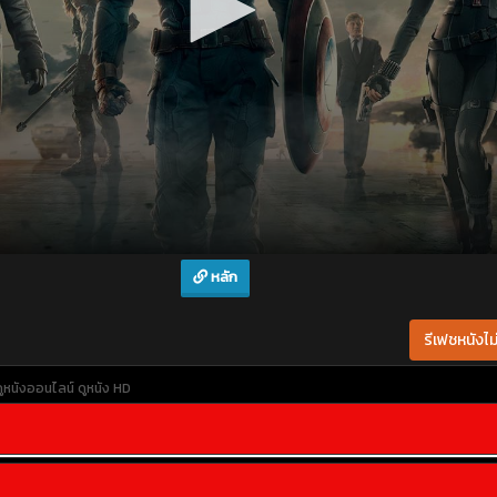
หลัก
รีเฟชหนังไม่
ดูหนังออนไลน์
ดูหนัง HD