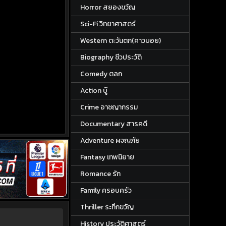
Horror สยองขวัญ
Sci-Fi วิทยาศาสตร์
Western ตะวันตก(คาวบอย)
Biography ชีวประวัติ
Comedy ตลก
Action บู๊
Crime อาชญากรรม
Documentary สารคดี
Adventure ผจญภัย
Fantasy เทพนิยาย
Romance รัก
Family ครอบครัว
Thriller ระทึกขวัญ
History ประวัติศาสตร์