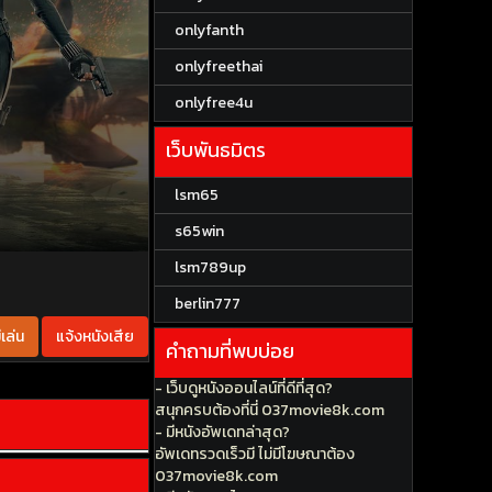
onlyfanth
onlyfreethai
onlyfree4u
เว็บพันธมิตร
lsm65
s65win
lsm789up
berlin777
เล่น
แจ้งหนังเสีย
คำถามที่พบบ่อย
- เว็บดูหนังออนไลน์ที่ดีที่สุด?
สนุกครบต้องที่นี่ 037movie8k.com
- มีหนังอัพเดทล่าสุด?
อัพเดทรวดเร็วมี ไม่มีโฆษณาต้อง
037movie8k.com