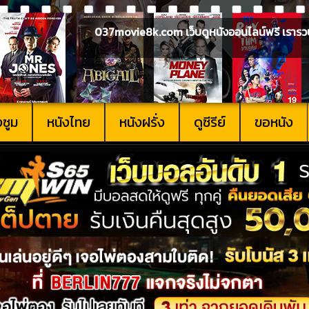
037movie8k.com เว็บดูหนังออนไลน์ฟรี เรารวบรวม
งซูม
หนังไทย
หนังฝรั่ง
ดูซีรีย์
ขอหนัง