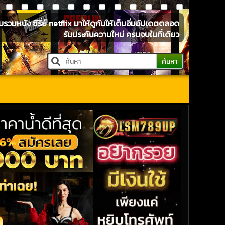
หนัง ซีรี่ย์ netflix มาให้ดูกันให้เต็มอิ่มอัปเดตตลอด
รับประกันความใหม่ ครบจบในที่เดียว
ค้นหา