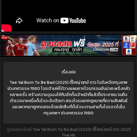
เรื่องย่อ
Tee Yai Born To Be Bad (2025) ตี๋ใหญ่ ฤกษ์ ดาว ในจังหวัดกรุงเทพ
ช่วงทศวรรษ 1980 โจรเจ้าเล่ห์ได้วางแผนการโจรกรรมอันน่าสะพรึงกลัว
หลายครั้ง สร้างความงุนงงให้กับอีกทั้งเจ้าหน้าที่แล้วก็ประชาชน จนถึง
ตำรวจนายหนึ่งตั้งใจจะจับตัวเขา สองโจรนอกกฎหมายที่ความสัมพันธ์
ของพวกเขาถูกทดสอบโดยนักสืบที่ตั้งใจจะตามล่าแก๊งโจรฉาวโฉ่ใน
กรุงเทพฯ ช่วงทศวรรษ 1980
ดูหนังออนไลน์
Tee Yai Born To Be Bad (2025) ตี๋ใหญ่ ฤกษ์ ดาว 2025
Thai HD