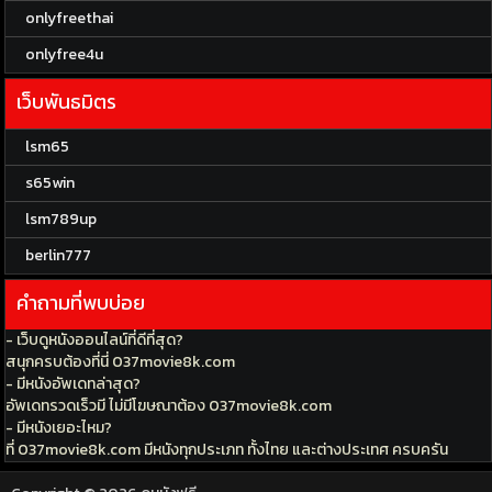
onlyfreethai
onlyfree4u
เว็บพันธมิตร
lsm65
s65win
lsm789up
berlin777
คำถามที่พบบ่อย
- เว็บดูหนังออนไลน์ที่ดีที่สุด?
สนุกครบต้องที่นี่ 037movie8k.com
- มีหนังอัพเดทล่าสุด?
อัพเดทรวดเร็วมี ไม่มีโฆษณาต้อง 037movie8k.com
- มีหนังเยอะไหม?
ที่ 037movie8k.com มีหนังทุกประเภท ทั้งไทย และต่างประเทศ ครบครัน