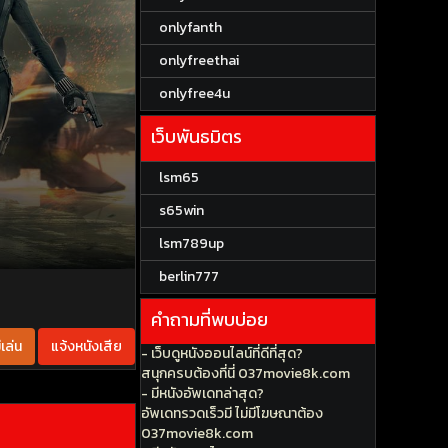
onlyfanth
onlyfreethai
onlyfree4u
เว็บพันธมิตร
lsm65
s65win
lsm789up
berlin777
คำถามที่พบบ่อย
เล่น
แจ้งหนังเสีย
- เว็บดูหนังออนไลน์ที่ดีที่สุด?
สนุกครบต้องที่นี่ 037movie8k.com
- มีหนังอัพเดทล่าสุด?
อัพเดทรวดเร็วมี ไม่มีโฆษณาต้อง
037movie8k.com