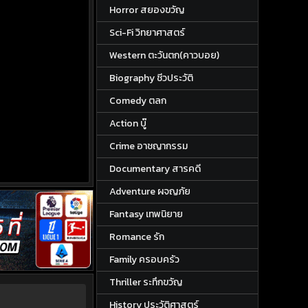
Horror สยองขวัญ
Sci-Fi วิทยาศาสตร์
Western ตะวันตก(คาวบอย)
Biography ชีวประวัติ
Comedy ตลก
Action บู๊
Crime อาชญากรรม
Documentary สารคดี
Adventure ผจญภัย
Fantasy เทพนิยาย
Romance รัก
Family ครอบครัว
Thriller ระทึกขวัญ
History ประวัติศาสตร์