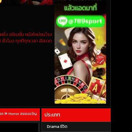
รั่ง อนิเมชั่น หนังใหม่ชนโรง
 ชั่วโมง ทุกทีทุกเวลา อัปเดต
ประเภท
แรก
Horror สยองขวัญ
Drama ชีวิต