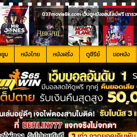
037movie8k.com เว็บดูหนังออนไลน์ฟรี เรารวบรวม
งซูม
หนังไทย
หนังฝรั่ง
ดูซีรีย์
ขอหนัง