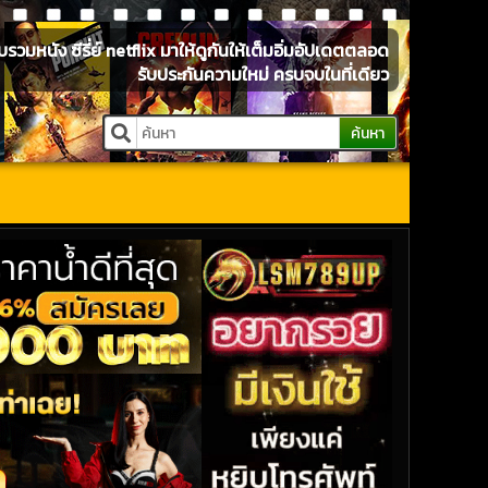
หนัง ซีรี่ย์ netflix มาให้ดูกันให้เต็มอิ่มอัปเดตตลอด
รับประกันความใหม่ ครบจบในที่เดียว
ค้นหา