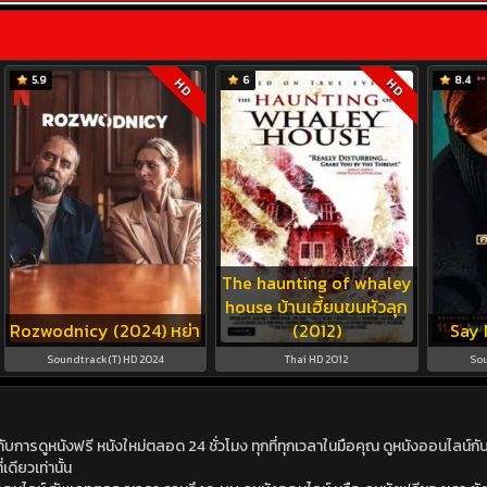
5.9
6
8.4
HD
HD
The haunting of whaley
house บ้านเฮี้ยนขนหัวลุก
Rozwodnicy (2024) หย่า
(2012)
Say 
Soundtrack(T) HD 2024
Thai HD 2012
Sou
ดูหนังฟรี หนังใหม่ตลอด 24 ชั่วโมง ทุกที่ทุกเวลาในมือคุณ ดูหนังออนไลน์กับเร
เดียวเท่านั้น