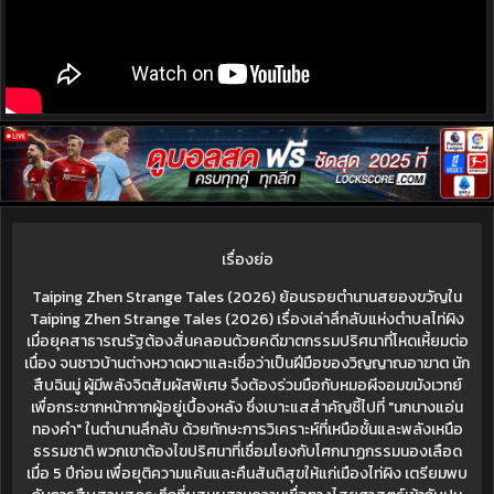
เรื่องย่อ
Taiping Zhen Strange Tales (2026) ย้อนรอยตำนานสยองขวัญใน
Taiping Zhen Strange Tales (2026) เรื่องเล่าลึกลับแห่งตำบลไท่ผิง
เมื่อยุคสาธารณรัฐต้องสั่นคลอนด้วยคดีฆาตกรรมปริศนาที่โหดเหี้ยมต่อ
เนื่อง จนชาวบ้านต่างหวาดผวาและเชื่อว่าเป็นฝีมือของวิญญาณอาฆาต นัก
สืบฉินมู่ ผู้มีพลังจิตสัมผัสพิเศษ จึงต้องร่วมมือกับหมอผีจอมขมังเวทย์
เพื่อกระชากหน้ากากผู้อยู่เบื้องหลัง ซึ่งเบาะแสสำคัญชี้ไปที่ "นกนางแอ่น
ทองคำ" ในตำนานลึกลับ ด้วยทักษะการวิเคราะห์ที่เหนือชั้นและพลังเหนือ
ธรรมชาติ พวกเขาต้องไขปริศนาที่เชื่อมโยงกับโศกนาฏกรรมนองเลือด
เมื่อ 5 ปีก่อน เพื่อยุติความแค้นและคืนสันติสุขให้แก่เมืองไท่ผิง เตรียมพบ