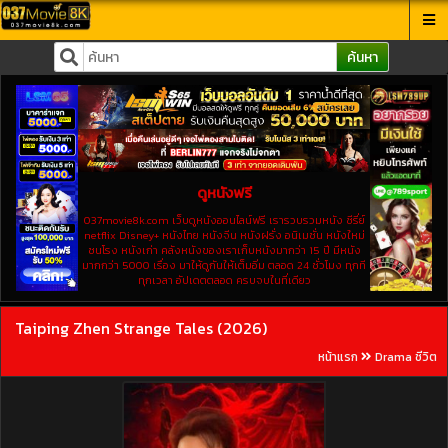
ค้นหา
ดูหนังฟรี
037movie8k.com เว็บดูหนังออนไลน์ฟรี เรารวบรวมหนัง ซีรี่ย์
netflix Disney+ หนังไทย หนังจีน หนังฝรั่ง อนิเมชั่น หนังใหม่
ชนโรง หนังเก่า คลังหนังของเราเก็บหนังมากว่า 15 ปี มีหนัง
มากกว่า 5000 เรื่อง มาให้ดูกันให้เต็มอิ่ม ตลอด 24 ชั่วโมง ทุกที
ทุกเวลา อัปเดตตลอด ครบจบในที่เดียว
Taiping Zhen Strange Tales (2026)
หน้าแรก
Drama ชีวิต