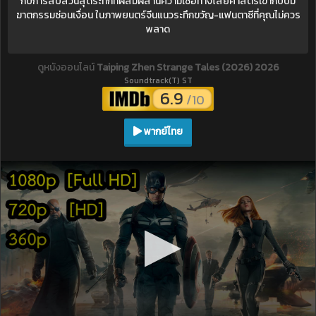
กับการสืบสวนสุดระทึกที่ผสมผสานความเชื่อทางไสยศาสตร์เข้ากับปม
ฆาตกรรมซ่อนเงื่อน ในภาพยนตร์จีนแนวระทึกขวัญ-แฟนตาซีที่คุณไม่ควร
พลาด
ดูหนังออนไลน์
Taiping Zhen Strange Tales (2026) 2026
Soundtrack(T) ST
6.9
/10
พากย์ไทย