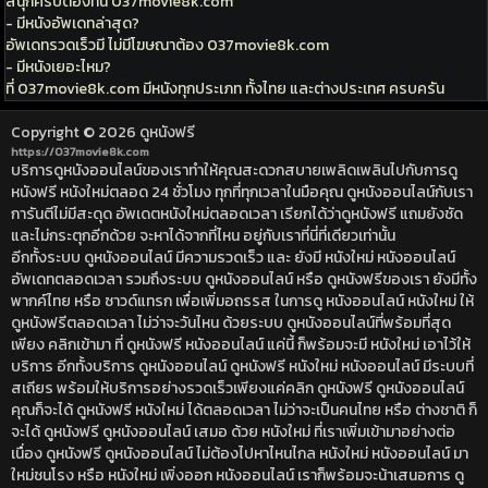
สนุกครบต้องที่นี่ 037movie8k.com
- มีหนังอัพเดทล่าสุด?
อัพเดทรวดเร็วมี ไม่มีโฆษณาต้อง 037movie8k.com
- มีหนังเยอะไหม?
ที่ 037movie8k.com มีหนังทุกประเภท ทั้งไทย และต่างประเทศ ครบครัน
Copyright © 2026
ดูหนังฟรี
https://037movie8k.com
บริการดูหนังออนไลน์ของเราทำให้คุณสะดวกสบายเพลิดเพลินไปกับการดู
หนังฟรี หนังใหม่ตลอด 24 ชั่วโมง ทุกที่ทุกเวลาในมือคุณ ดูหนังออนไลน์กับเรา
การันตีไม่มีสะดุด อัพเดตหนังใหม่ตลอดเวลา เรียกได้ว่าดูหนังฟรี แถมยังชัด
และไม่กระตุกอีกด้วย จะหาได้จากที่ไหน อยู่กับเราที่นี่ที่เดียวเท่านั้น
อีกทั้งระบบ ดูหนังออนไลน์ มีความรวดเร็ว และ ยังมี หนังใหม่ หนังออนไลน์
อัพเดทตลอดเวลา รวมถึงระบบ ดูหนังออนไลน์ หรือ ดูหนังฟรีของเรา ยังมีทั้ง
พากค์ไทย หรือ ซาวด์แทรก เพื่อเพิ่มอถรรส ในการดู หนังออนไลน์ หนังใหม่ ให้
ดูหนังฟรีตลอดเวลา ไม่ว่าจะวันไหน ด้วยระบบ ดูหนังออนไลน์ที่พร้อมที่สุด
เพียง คลิกเข้ามา ที่ ดูหนังฟรี หนังออนไลน์ แค่นี้ ก็พร้อมจะมี หนังใหม่ เอาไว้ให้
บริการ อีกทั้งบริการ ดูหนังออนไลน์ ดูหนังฟรี หนังใหม่ หนังออนไลน์ มีระบบที่
สเถียร พร้อมให้บริการอย่างรวดเร็วเพียงแค่คลิก ดูหนังฟรี ดูหนังออนไลน์
คุณก็จะได้ ดูหนังฟรี หนังใหม่ ได้ตลอดเวลา ไม่ว่าจะเป็นคนไทย หรือ ต่างชาติ ก็
จะได้ ดูหนังฟรี ดูหนังออนไลน์ เสมอ ด้วย หนังใหม่ ที่เราเพิ่มเข้ามาอย่างต่อ
เนื่อง ดูหนังฟรี ดูหนังออนไลน์ ไม่ต้องไปหาไหนไกล หนังใหม่ หนังออนไลน์ มา
ใหม่ชนโรง หรือ หนังใหม่ เพิ่งออก หนังออนไลน์ เราก็พร้อมจะน้าเสนอการ ดู