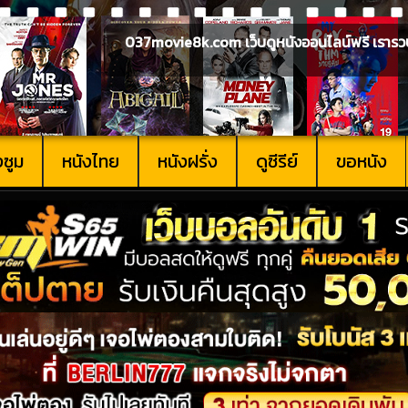
037movie8k.com เว็บดูหนังออนไลน์ฟรี เรารวบรวม
งซูม
หนังไทย
หนังฝรั่ง
ดูซีรีย์
ขอหนัง