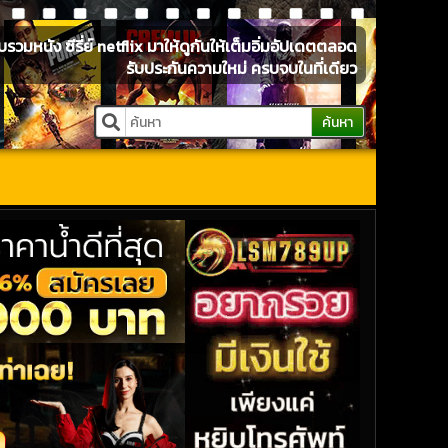
หนัง ซีรี่ย์ netflix มาให้ดูกันให้เต็มอิ่มอัปเดตตลอด
รับประกันความใหม่ ครบจบในที่เดียว
ค้นหา