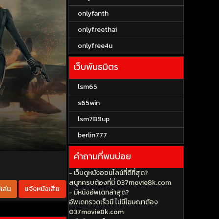
onlyfanth
onlyfreethai
onlyfree4u
เว็บพันธมิตร
lsm65
s65win
lsm789up
berlin777
คำถามที่พบบ่อย
- เว็บดูหนังออนไลน์ที่ดีที่สุด?
สนุกครบต้องที่นี่ 037movie8k.com
เล่น
แจ้งหนังเสีย
- มีหนังอัพเดทล่าสุด?
อัพเดทรวดเร็วมี ไม่มีโฆษณาต้อง
037movie8k.com