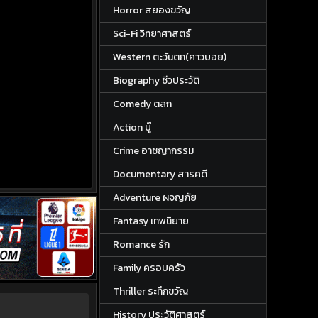
Horror สยองขวัญ
Sci-Fi วิทยาศาสตร์
Western ตะวันตก(คาวบอย)
Biography ชีวประวัติ
Comedy ตลก
Action บู๊
Crime อาชญากรรม
Documentary สารคดี
Adventure ผจญภัย
Fantasy เทพนิยาย
Romance รัก
Family ครอบครัว
Thriller ระทึกขวัญ
History ประวัติศาสตร์