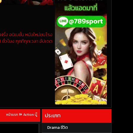
รั่ง อนิเมชั่น หนังใหม่ชนโรง
 ชั่วโมง ทุกทีทุกเวลา อัปเดต
ประเภท
หน้าแรก
Action บู๊
Drama ชีวิต