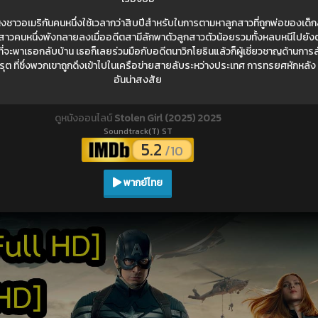
งชาวอเมริกันคนหนึ่งใช้เวลากว่าสิบปีสำหรับในการตามหาลูกสาวที่ถูกพ่อของเด็ก
วคนหนึ่งพังทลายลงเมื่ออดีตสามีลักพาตัวลูกสาวตัวน้อยรวมทั้งหลบหนีไปยัง
ะพาเธอกลับบ้าน เธอก็เลยร่วมมือกับอดีตนาวิกโยธินแล้วก็ผู้เชี่ยวชาญด้านการล
 ที่ซึ่งพวกเขาถูกดึงเข้าไปในเครือข่ายสายลับระหว่างประเทศ การทรยศหักหลัง 
อันน่าสงสัย
ดูหนังออนไลน์
Stolen Girl (2025) 2025
Soundtrack(T) ST
5.2
/10
พากย์ไทย