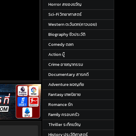
Horror สยองขวัญ
Sci-Fi วิทยาศาสตร์
Western ตะวันตก(คาวบอย)
Biography ชีวประวัติ
Comedy ตลก
Action บู๊
Crime อาชญากรรม
Documentary สารคดี
Adventure ผจญภัย
Fantasy เทพนิยาย
Romance รัก
Family ครอบครัว
Thriller ระทึกขวัญ
History ประวัติศาสตร์