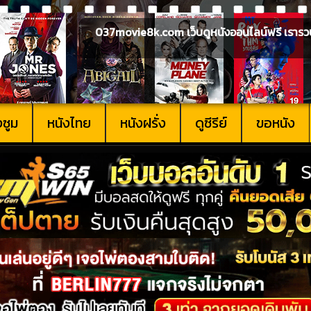
037movie8k.com เว็บดูหนังออนไลน์ฟรี เรารวบรวม
งซูม
หนังไทย
หนังฝรั่ง
ดูซีรีย์
ขอหนัง