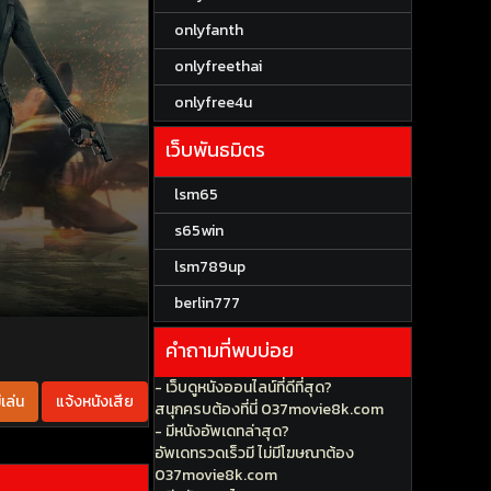
onlyfanth
onlyfreethai
onlyfree4u
เว็บพันธมิตร
lsm65
s65win
lsm789up
berlin777
คำถามที่พบบ่อย
- เว็บดูหนังออนไลน์ที่ดีที่สุด?
เล่น
แจ้งหนังเสีย
สนุกครบต้องที่นี่ 037movie8k.com
- มีหนังอัพเดทล่าสุด?
อัพเดทรวดเร็วมี ไม่มีโฆษณาต้อง
037movie8k.com