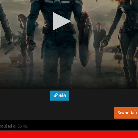
หลัก
รีเฟชหนังไม่
งออนไลน์
ดูหนัง HD