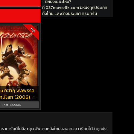
- มีหนังเยอะไหม?
ที่ 037movie8k.com มีหนังทุกประเภท
ทั้งไทย และต่างประเทศ ครบครัน
HD
u กิซากุ พลพรรค
ักษ์โลก (2006)
Thai HD 2006
าการันตีไม่มีสะดุด อัพเดตหนังใหม่ตลอดเวลา เรียกได้ว่าดูหนัง