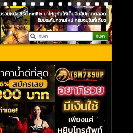
หนัง ซีรี่ย์ netflix มาให้ดูกันให้เต็มอิ่มอัปเดตตลอด
รับประกันความใหม่ ครบจบในที่เดียว
ค้นหา