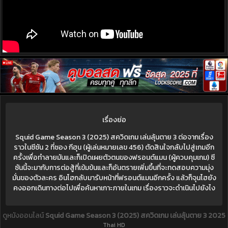
เรื่องย่อ
Squid Game Season 3 (2025) สควิดเกม เล่นลุ้นตาย 3 ต่อจากเรื่อง
ราวในซีซัน 2 ที่ซอง กีฮุน (ผู้เล่นหมายเลข 456) ตัดสินใจกลับไปสู่เกมอีก
ครั้งเพื่อทำลายมันและก็เปิดเผยตัวตนของฟรอนต์แมน (ผู้ควบคุมเกม) ซี
ซันนี้จะมากับการต่อสู้ที่เข้มข้นและก็อันตรายเพิ่มขึ้นที่จะทดสอบความมุ่ง
มั่นของตัวละคร อินโฮกลับมารับหน้าที่ฟรอนต์แมนอีกครั้ง แล้วก็จุนโฮยัง
คงออกเดินทางต่อไปเพื่อค้นหาเกาะภายในเกม เรื่องราวจะดำเนินไปยังไง
ดูหนังออนไลน์
Squid Game Season 3 (2025) สควิดเกม เล่นลุ้นตาย 3 2025
Thai HD