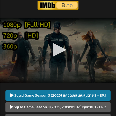
8
/10
Squid Game Season 3 (2025) สควิดเกม เล่นลุ้นตาย 3 - EP.1
Squid Game Season 3 (2025) สควิดเกม เล่นลุ้นตาย 3 - EP.2