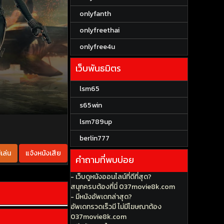
onlyfanth
onlyfreethai
onlyfree4u
เว็บพันธมิตร
lsm65
s65win
lsm789up
berlin777
เล่น
แจ้งหนังเสีย
คำถามที่พบบ่อย
- เว็บดูหนังออนไลน์ที่ดีที่สุด?
สนุกครบต้องที่นี่ 037movie8k.com
- มีหนังอัพเดทล่าสุด?
อัพเดทรวดเร็วมี ไม่มีโฆษณาต้อง
037movie8k.com