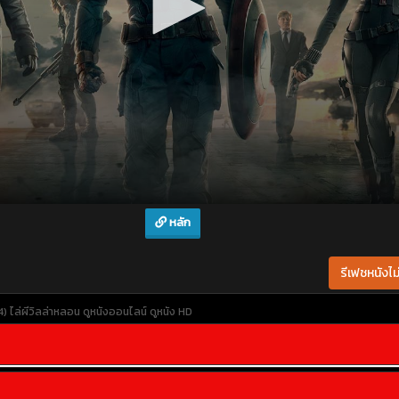
หลัก
รีเฟชหนังไม่
 ไล่ผีวิลล่าหลอน
ดูหนังออนไลน์
ดูหนัง HD