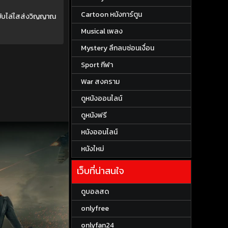
Cartoon หนังการ์ตูน
่าขับไล่ไสส่งวิญญาณ
Musical เพลง
Mystery ลึกลบซ่อนเงื่อน
Sport กีฬา
War สงคราม
ดูหนังออนไลน์
ดูหนังฟรี
หนังออนไลน์
หนังใหม่
เว็บที่น่าสนใจ
ดูบอลสด
onlyfree
onlyfan24