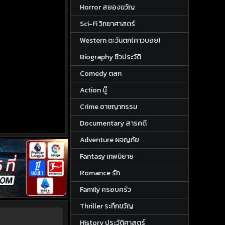
Horror สยองขวัญ
Sci-Fi วิทยาศาสตร์
Western ตะวันตก(คาวบอย)
Biography ชีวประวัติ
Comedy ตลก
Action บู๊
Crime อาชญากรรม
Documentary สารคดี
Adventure ผจญภัย
Fantasy เทพนิยาย
Romance รัก
Family ครอบครัว
Thriller ระทึกขวัญ
History ประวัติศาสตร์