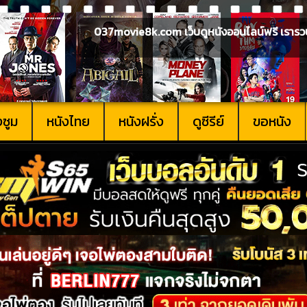
037movie8k.com เว็บดูหนังออนไลน์ฟรี เรารวบรวม
งซูม
หนังไทย
หนังฝรั่ง
ดูซีรีย์
ขอหนัง