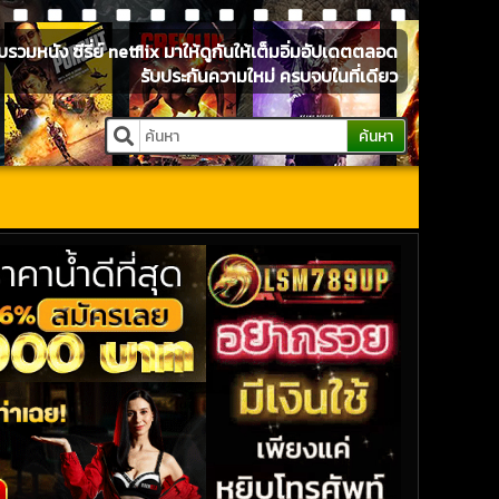
หนัง ซีรี่ย์ netflix มาให้ดูกันให้เต็มอิ่มอัปเดตตลอด
รับประกันความใหม่ ครบจบในที่เดียว
ค้นหา