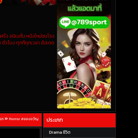
รั่ง อนิเมชั่น หนังใหม่ชนโรง
 ชั่วโมง ทุกทีทุกเวลา อัปเดต
ประเภท
แรก
Horror สยองขวัญ
Drama ชีวิต