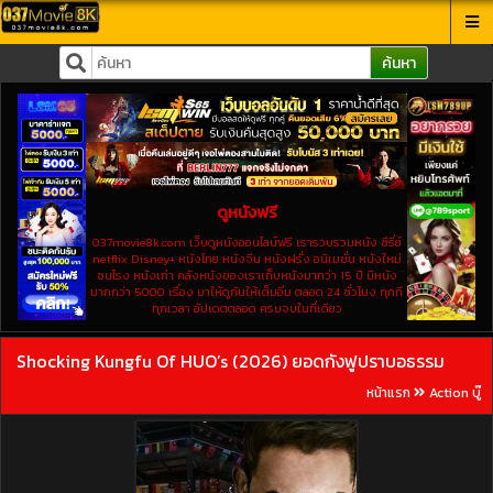
ค้นหา
ดูหนังฟรี
037movie8k.com เว็บดูหนังออนไลน์ฟรี เรารวบรวมหนัง ซีรี่ย์
netflix Disney+ หนังไทย หนังจีน หนังฝรั่ง อนิเมชั่น หนังใหม่
ชนโรง หนังเก่า คลังหนังของเราเก็บหนังมากว่า 15 ปี มีหนัง
มากกว่า 5000 เรื่อง มาให้ดูกันให้เต็มอิ่ม ตลอด 24 ชั่วโมง ทุกที
ทุกเวลา อัปเดตตลอด ครบจบในที่เดียว
Shocking Kungfu Of HUO’s (2026) ยอดกังฟูปราบอธรรม
หน้าแรก
Action บู๊