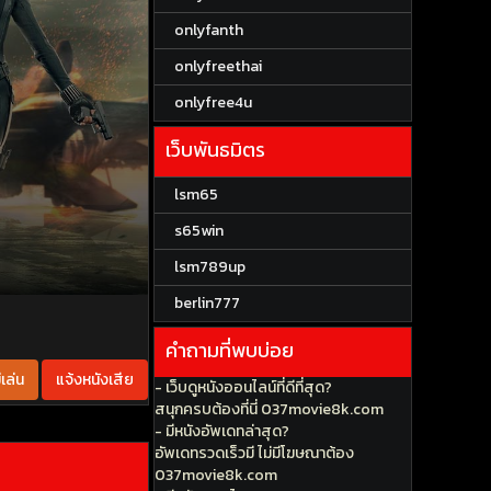
onlyfanth
onlyfreethai
onlyfree4u
เว็บพันธมิตร
lsm65
s65win
lsm789up
berlin777
คำถามที่พบบ่อย
เล่น
แจ้งหนังเสีย
- เว็บดูหนังออนไลน์ที่ดีที่สุด?
สนุกครบต้องที่นี่ 037movie8k.com
- มีหนังอัพเดทล่าสุด?
อัพเดทรวดเร็วมี ไม่มีโฆษณาต้อง
037movie8k.com