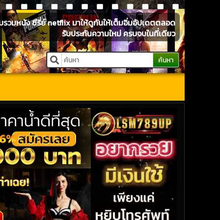
หนัง ซีรี่ย์ netflix มาให้ดูกันให้เต็มอิ่มอัปเดตตลอด
รับประกันความใหม่ ครบจบในที่เดียว
ค้นหา