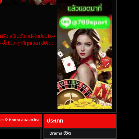
รั่ง อนิเมชั่น หนังใหม่ชนโรง
 ชั่วโมง ทุกทีทุกเวลา อัปเดต
ประเภท
แรก
Horror สยองขวัญ
Drama ชีวิต