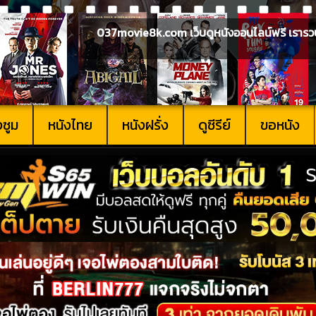
037movie8k.com เว็บดูหนังออนไลน์ฟรี เรารวบรวม
งซูม
หนังไทย
หนังฝรั่ง
ดูซีรีย์
ขอหนัง