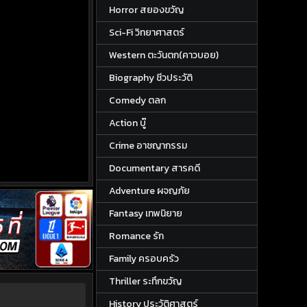
Horror สยองขวัญ
Sci-Fi วิทยาศาสตร์
Western ตะวันตก(คาวบอย)
Biography ชีวประวัติ
Comedy ตลก
Action บู๊
Crime อาชญากรรม
Documentary สารคดี
Adventure ผจญภัย
Fantasy เทพนิยาย
Romance รัก
Family ครอบครัว
Thriller ระทึกขวัญ
History ประวัติศาสตร์