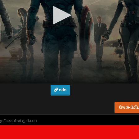
หลัก
รีเฟชหนังไม่
ดูหนังออนไลน์
ดูหนัง HD