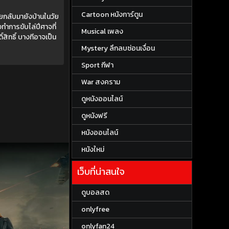
Cartoon หนังการ์ตูน
ยกลับมายังบ้านในวัย
งทำการขับไล่ปีศาจที่
Musical เพลง
สิทธิ์ บางทีอาจเป็น
Mystery ลึกลบซ่อนเงื่อน
Sport กีฬา
War สงคราม
ดูหนังออนไลน์
ดูหนังฟรี
หนังออนไลน์
หนังใหม่
เว็บที่น่าสนใจ
ดูบอลสด
onlyfree
onlyfan24