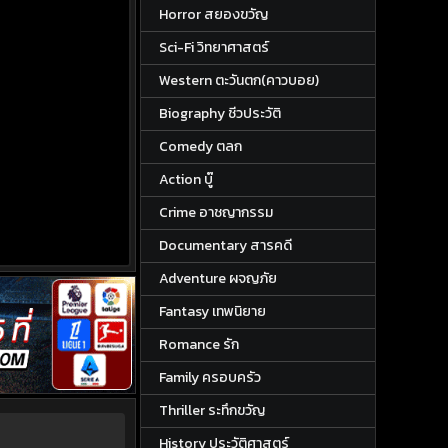
Horror สยองขวัญ
Sci-Fi วิทยาศาสตร์
Western ตะวันตก(คาวบอย)
Biography ชีวประวัติ
Comedy ตลก
Action บู๊
Crime อาชญากรรม
Documentary สารคดี
Adventure ผจญภัย
Fantasy เทพนิยาย
Romance รัก
Family ครอบครัว
Thriller ระทึกขวัญ
History ประวัติศาสตร์