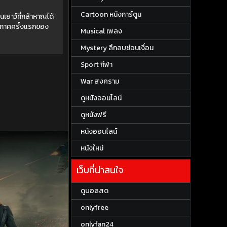
Cartoon หนังการ์ตูน
เยาว์ที่กล้าหาญได้
อากาศครั้งแรกของ
Musical เพลง
Mystery ลึกลบซ่อนเงื่อน
Sport กีฬา
War สงคราม
ดูหนังออนไลน์
ดูหนังฟรี
หนังออนไลน์
หนังใหม่
เว็บที่น่าสนใจ
ดูบอลสด
onlyfree
onlyfan24