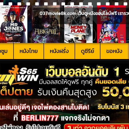
037movie8k.com เว็บดูหนังออนไลน์ฟรี เรารวบรวม
งซูม
หนังไทย
หนังฝรั่ง
ดูซีรีย์
ขอหนัง