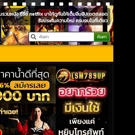
หนัง ซีรี่ย์ netflix มาให้ดูกันให้เต็มอิ่มอัปเดตตลอด
รับประกันความใหม่ ครบจบในที่เดียว
ค้นหา