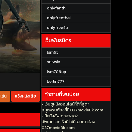
onlyfanth
onlyfreethai
onlyfree4u
เว็บพันธมิตร
lsm65
s65win
lsm789up
berlin777
คำถามที่พบบ่อย
เล่น
แจ้งหนังเสีย
- เว็บดูหนังออนไลน์ที่ดีที่สุด?
สนุกครบต้องที่นี่ 037movie8k.com
- มีหนังอัพเดทล่าสุด?
อัพเดทรวดเร็วมี ไม่มีโฆษณาต้อง
037movie8k.com