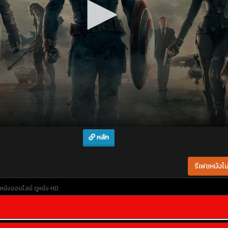
หลัก
รีเฟชหนังไม่
ูหนังออนไลน์
ดูหนัง HD