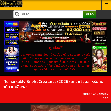
ค้นหา
ดูหนังฟรี
037movie8k.com เว็บดูหนังออนไลน์ฟรี เรารวบรวมหนัง ซีรี่ย์
netflix Disney+ หนังไทย หนังจีน หนังฝรั่ง อนิเมชั่น หนังใหม่
ชนโรง หนังเก่า คลังหนังของเราเก็บหนังมากว่า 15 ปี มีหนัง
มากกว่า 5000 เรื่อง มาให้ดูกันให้เต็มอิ่ม ตลอด 24 ชั่วโมง ทุกที
ทุกเวลา อัปเดตตลอด ครบจบในที่เดียว
Remarkably Bright Creatures (2026) อควาเรียมสำหรับคน
หมึก และสิ่งของ
หน้าแรก
Comedy
ตลก