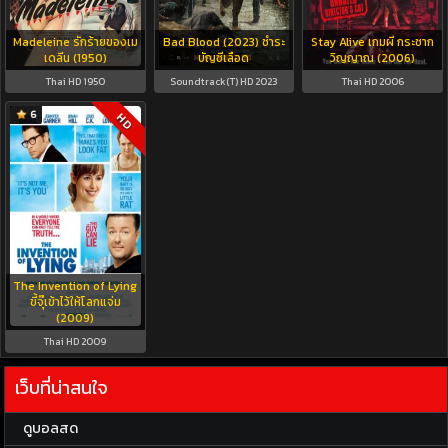
Madeleine รักร้ายของเม
Bad Blood (2023) ชำระ
Stay Alive เกมผี กระชาก
เดลีน (1950)
บัญชีเลือด
วิญญาณ (2006)
Thai HD 1950
Soundtrack(T) HD 2023
Thai HD 2006
6
HD
The Invention of Lying
ขี้จุ๊เข้าไว้ให้โลกแจ่ม
(2009)
Thai HD 2009
เว็บที่น่าสนใจ
ดูบอลสด