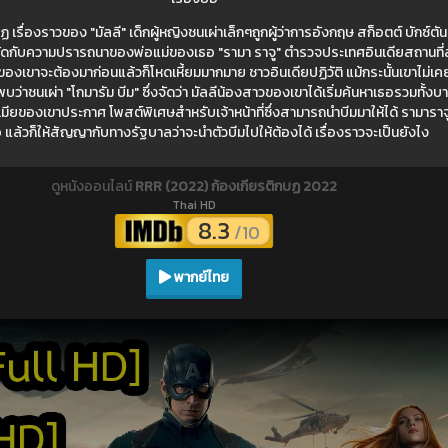
เรื่องราวของ "มัลลี" เด็กผู้หญิงชนเผ่าเล็กๆถูกผู้ว่าการอังกฤษ สก็อตต์ บักซ์ตั
ดกับความปรารถนาของพ่อแม่ของเธอ "รามา ราจู" ตำรวจประเทศอินเดียสถานที่ส
ของเขาจะต้องมาก่อนแล้วก็โหดเหี้ยมมากมาย ชาวอินเดียปฏิวัติ แม้กระนั้นเขาไม่เ
าชนเผ่า "โกมารัม บีม" ซึ่งจัดว่า มัลลีน้องสาวของเขาได้เริ่มค้นหาเธอรวมทั้งบ
เมียของเขาประกาศ โพสต์พิเศษสำหรับเจ้าหน้าที่ซึ่งสามารถนำบีมมาให้ได้ รามารา
ือ แล้วก็ให้สัญญากับทางรัฐบาลว่าจะนำตัวบีมไปให้ต้องได้ เรื่องราวจะเป็นยังไง
ดูหนังออนไลน์
RRR (2022) ก้องเกียรติกบฏ 2022
Thai HD
8.3
/10
พากย์ไทย