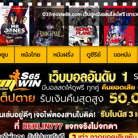
037movie8k.com เว็บดูหนังออนไลน์ฟรี เรารวบรวม
งซูม
หนังไทย
หนังฝรั่ง
ดูซีรีย์
ขอหนัง