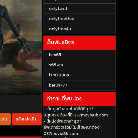
onlyfanth
onlyfreethai
onlyfree4u
เว็บพันธมิตร
lsm65
s65win
lsm789up
berlin777
คำถามที่พบบ่อย
- เว็บดูหนังออนไลน์ที่ดีที่สุด?
สนุกครบต้องที่นี่ 037movie8k.com
เล่น
แจ้งหนังเสีย
- มีหนังอัพเดทล่าสุด?
อัพเดทรวดเร็วมี ไม่มีโฆษณาต้อง
037movie8k.com