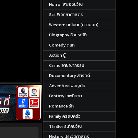
Horror สยองขวัญ
Sci-Fi วิทยาศาสตร์
Western ตะวันตก(คาวบอย)
Biography ชีวประวัติ
Comedy ตลก
Action บู๊
Crime อาชญากรรม
Documentary สารคดี
Adventure ผจญภัย
Fantasy เทพนิยาย
Romance รัก
Family ครอบครัว
Thriller ระทึกขวัญ
History ประวัติศาสตร์