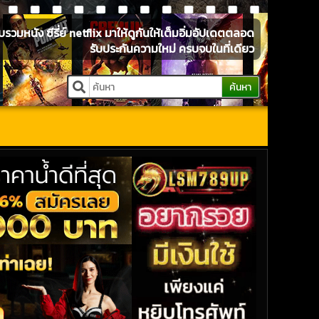
หนัง ซีรี่ย์ netflix มาให้ดูกันให้เต็มอิ่มอัปเดตตลอด
รับประกันความใหม่ ครบจบในที่เดียว
ค้นหา