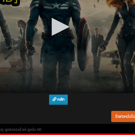
หลัก
รีเฟชหนังไม่
กบฏ
ดูหนังออนไลน์
ดูหนัง HD