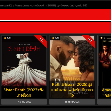
ne part2 อหังการโคตรคนเหยียบฟ้า (2008)
ดูหนังออนไลน์
ดูหนัง HD
5.9
5.9
8
HD
HD
Ruth & Boaz (2025) รูธ
Sister Death (2023) ซิส
และโบอาส พลังรักเยียวยา
Amer
เตอร์เดท
ใจ
กระ
Thai HD 2023
Thai HD 2025