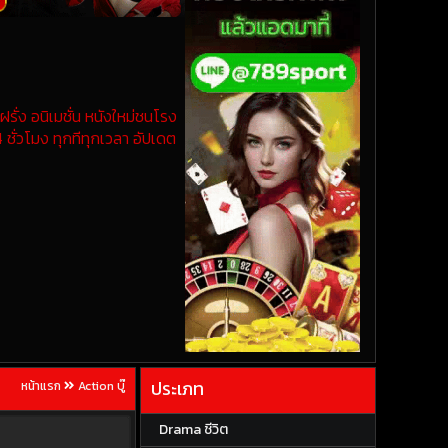
รั่ง อนิเมชั่น หนังใหม่ชนโรง
 ชั่วโมง ทุกทีทุกเวลา อัปเดต
ประเภท
หน้าแรก
Action บู๊
Drama ชีวิต