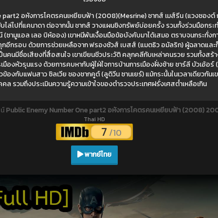
art2 อหังการโคตรคนเหยียบฟ้า (2008)(Mesrine) ชากส์ เมส์รีน (แวงซองต์ 
บไล่ไปที่แคนาดา ต่อจากนั้น ชากส์ วางแผนชิงทรัพย์บ่อยครั้ง รวมทั้งร่วมมือกร
น์ (ซามูแอล เลอ บิห์ออง) เขาหนีพ้นเงื้อมมือข้อบังคับมาได้เสมอ ตราบจนกระทั่งก
นคุกอีกรอบ ด้วยการช่วยเหลือจาก ฟรองซัวส์ เบสส์ (แมตธิว อมัลริก) ผู้ฉลาดและก
ป็นคนมีชื่อเสียงที่สื่อสนใจ เขาเขียนชีวประวัติ คลุกคลีกับเหล่าคนรวย รวมทั้งส
เมืองหัวรุนแรง ด้วยการคบหากับผู้ใฝ่ใจการบ้านการเมืองฝั่งซ้าย ชาร์ลี บัวเอ้อร์
ข้องกับแฟนสาว ซิลเวีย ชองชากคูต์ (ลูดิวีน ซานเยร์) แม้กระนั้นในเวลาเดียวกันเขา
คคล รวมถึงประเมินความรู้ความเข้าใจของตำรวจประเทศฝรั่งเศสต่ำเหลือเกิน
น์
Public Enemy Number One part2 อหังการโคตรคนเหยียบฟ้า (2008) 20
Thai HD
7
/10
พากย์ไทย