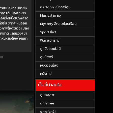
Cartoon หนังการ์ตูน
กาสเซล) กลับมายัง
ะทำการกับมือสังหาร
Musical เพลง
าลครั้งหนึ่งเขาพลาด
็ขรึม ชากส์ หนีออก
Mystery ลึกลบซ่อนเงื่อน
ร้างภาพให้ตัวเองแปลง
Sport กีฬา
 (เจราด์ แลนแวง) ชา
หันหลังให้เพื่อนเก่า
War สงคราม
ดูหนังออนไลน์
ดูหนังฟรี
08
หนังออนไลน์
หนังใหม่
เว็บที่น่าสนใจ
ดูบอลสด
onlyfree
onlyfan24