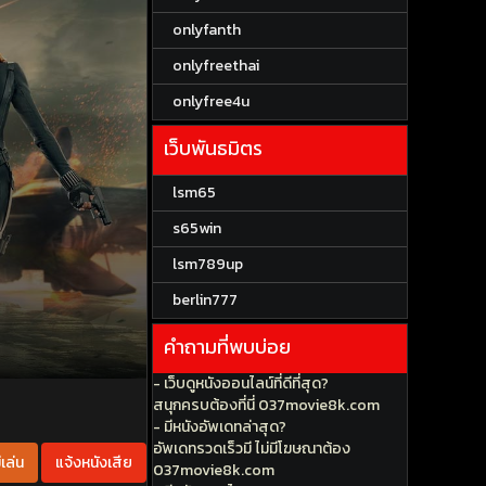
onlyfanth
onlyfreethai
onlyfree4u
เว็บพันธมิตร
lsm65
s65win
lsm789up
berlin777
คำถามที่พบบ่อย
- เว็บดูหนังออนไลน์ที่ดีที่สุด?
สนุกครบต้องที่นี่ 037movie8k.com
- มีหนังอัพเดทล่าสุด?
อัพเดทรวดเร็วมี ไม่มีโฆษณาต้อง
เล่น
แจ้งหนังเสีย
037movie8k.com