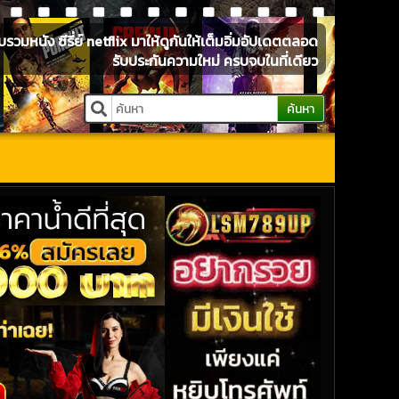
หนัง ซีรี่ย์ netflix มาให้ดูกันให้เต็มอิ่มอัปเดตตลอด
รับประกันความใหม่ ครบจบในที่เดียว
ค้นหา