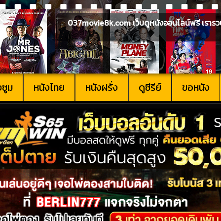
037movie8k.com เว็บดูหนังออนไลน์ฟรี เรารวบรวม
งซูม
หนังไทย
หนังฝรั่ง
ดูซีรีย์
ขอหนัง