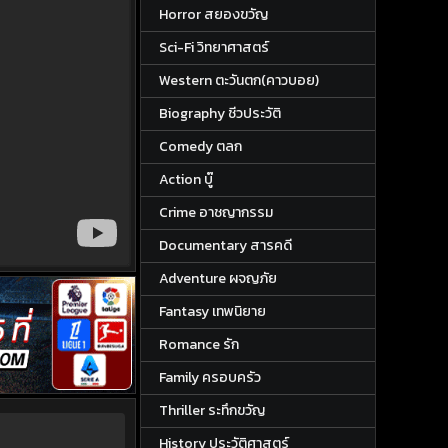
Horror สยองขวัญ
Sci-Fi วิทยาศาสตร์
Western ตะวันตก(คาวบอย)
Biography ชีวประวัติ
Comedy ตลก
Action บู๊
Crime อาชญากรรม
Documentary สารคดี
Adventure ผจญภัย
Fantasy เทพนิยาย
Romance รัก
Family ครอบครัว
Thriller ระทึกขวัญ
History ประวัติศาสตร์