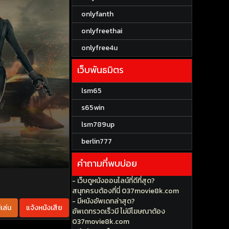
onlyfanth
onlyfreethai
onlyfree4u
เว็บพันธมิตร
lsm65
s65win
lsm789up
berlin777
คำถามที่พบบ่อย
- เว็บดูหนังออนไลน์ที่ดีที่สุด?
สนุกครบต้องที่นี่ 037movie8k.com
- มีหนังอัพเดทล่าสุด?
เล่น
แจ้งหนังเสีย
อัพเดทรวดเร็วมี ไม่มีโฆษณาต้อง
037movie8k.com