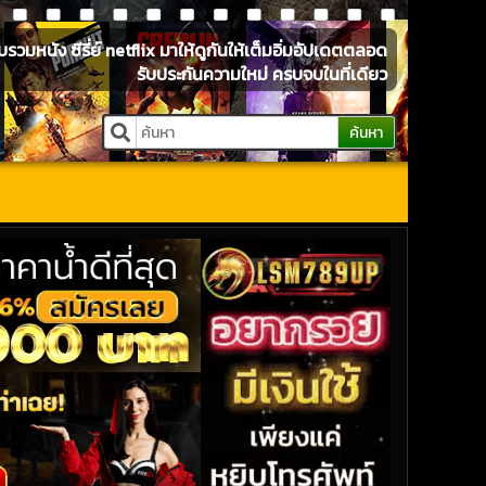
หนัง ซีรี่ย์ netflix มาให้ดูกันให้เต็มอิ่มอัปเดตตลอด
รับประกันความใหม่ ครบจบในที่เดียว
ค้นหา