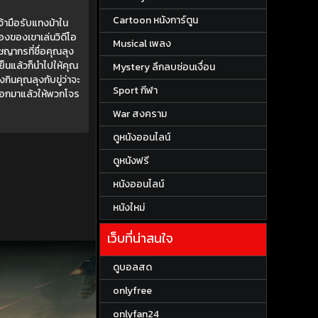
Cartoon หนังการ์ตูน
้ามือรับแทงม้าใน
้องของเขาเล่นวิดีโอ
Musical เพลง
ชญากรที่ชื่อคุณลุง
เย็นแล้วก็นำไปให้คุณ
Mystery ลึกลบซ่อนเงื่อน
กินคุณลุงกับขู่ว่าจะ
Sport กีฬา
าออกมาแล้วให้พวกโจร
War สงคราม
ดูหนังออนไลน์
ดูหนังฟรี
หนังออนไลน์
หนังใหม่
เว็บที่น่าสนใจ
ดูบอลสด
onlyfree
onlyfan24