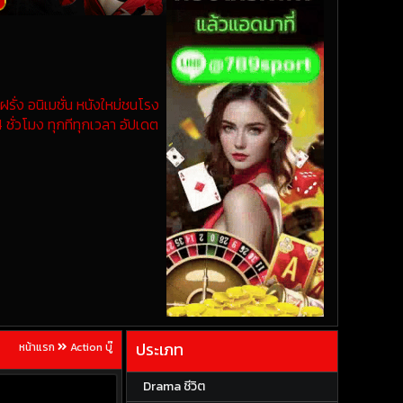
รั่ง อนิเมชั่น หนังใหม่ชนโรง
 ชั่วโมง ทุกทีทุกเวลา อัปเดต
ประเภท
หน้าแรก
Action บู๊
Drama ชีวิต