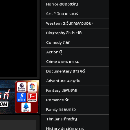
Horror สยองขวัญ
Sci-Fi วิทยาศาสตร์
Western ตะวันตก(คาวบอย)
Biography ชีวประวัติ
Comedy ตลก
Action บู๊
Crime อาชญากรรม
Documentary สารคดี
Adventure ผจญภัย
Fantasy เทพนิยาย
Romance รัก
Family ครอบครัว
Thriller ระทึกขวัญ
History ประวัติศาสตร์