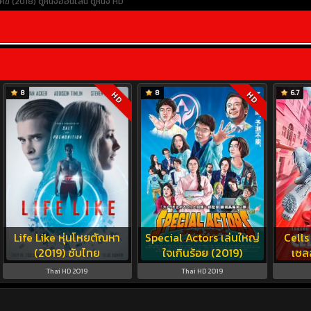
คฆ์ (2018)
ดูหนังออนไลน์
ดูหนัง HD
8
8
6.7
HD
HD
Life Like หุ่นโหยตัณหา
Special Actors เล่นใหญ่
Cells
(2019) ซับไทย
ใจเกินร้อย (2019)
เซลล
Thai HD 2019
Thai HD 2019