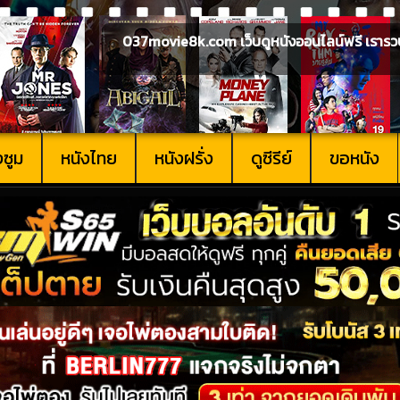
037movie8k.com เว็บดูหนังออนไลน์ฟรี เรารวบรวม
งซูม
หนังไทย
หนังฝรั่ง
ดูซีรีย์
ขอหนัง