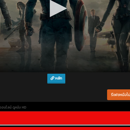
หลัก
รีเฟชหนังไม่
งออนไลน์
ดูหนัง HD