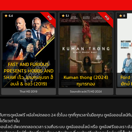
6.4
5.1
8
HD
HD
FAST AND FURIOUS
PRESENTS HOBBS AND
SHAW เร็ว…แรงทะลุนรก ฮ็
Kuman thong (2024)
Ford 
อบส์ & ชอว์ (2019)
กุมารทอง
ยักษ์ 
Thai HD 2019
Soundtrack(T) HD 2024
ดูหนังฟรี หนังใหม่ตลอด 24 ชั่วโมง ทุกที่ทุกเวลาในมือคุณ ดูหนังออนไลน์กับเร
เดียวเท่านั้น
ังออนไลน์ อัพเดทตลอดเวลา รวมถึงระบบ ดูหนังออนไลน์ หรือ ดูหนังฟรีของเรา ยังม