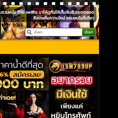
หนัง ซีรี่ย์ netflix มาให้ดูกันให้เต็มอิ่มอัปเดตตลอด
รับประกันความใหม่ ครบจบในที่เดียว
ค้นหา