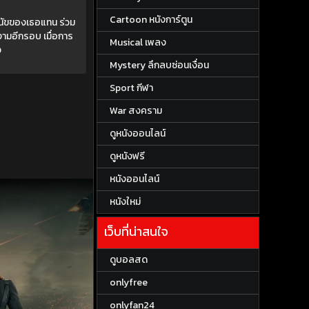
Cartoon หนังการ์ตูน
สุนัขของเธอแทน ร่วม
งามอีกรอบ เมื่อการ
Musical เพลง
ง
Mystery ลึกลบซ่อนเงื่อน
Sport กีฬา
War สงคราม
ดูหนังออนไลน์
ดูหนังฟรี
หนังออนไลน์
หนังใหม่
เว็บที่น่าสนใจ
ดูบอลสด
onlyfree
onlyfan24