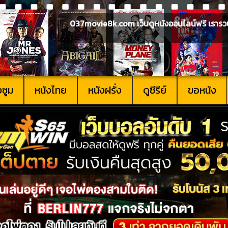
037movie8k.com เว็บดูหนังออนไลน์ฟรี เรารวบรวม
งซูม
หนังไทย
หนังฝรั่ง
ดูซีรีย์
ขอหนัง