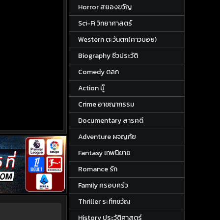
Horror สยองขวัญ
Sci-Fi วิทยาศาสตร์
Western ตะวันตก(คาวบอย)
Biography ชีวประวัติ
Comedy ตลก
Action บู๊
Crime อาชญากรรม
Documentary สารคดี
Adventure ผจญภัย
Fantasy เทพนิยาย
Romance รัก
Family ครอบครัว
Thriller ระทึกขวัญ
History ประวัติศาสตร์