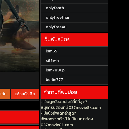
onlyfanth
onlyfreethai
onlyfree4u
เว็บพันธมิตร
lsm65
s65win
lsm789up
berlin777
คำถามที่พบบ่อย
เล่น
แจ้งหนังเสีย
- เว็บดูหนังออนไลน์ที่ดีที่สุด?
สนุกครบต้องที่นี่ 037movie8k.com
- มีหนังอัพเดทล่าสุด?
อัพเดทรวดเร็วมี ไม่มีโฆษณาต้อง
037movie8k.com