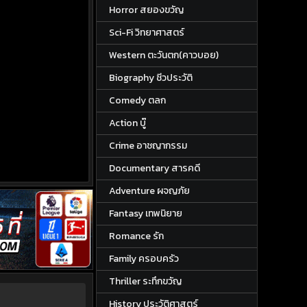
Horror สยองขวัญ
Sci-Fi วิทยาศาสตร์
Western ตะวันตก(คาวบอย)
Biography ชีวประวัติ
Comedy ตลก
Action บู๊
Crime อาชญากรรม
Documentary สารคดี
Adventure ผจญภัย
Fantasy เทพนิยาย
Romance รัก
Family ครอบครัว
Thriller ระทึกขวัญ
History ประวัติศาสตร์