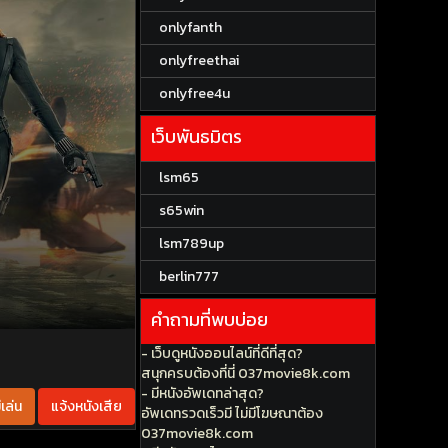
onlyfanth
onlyfreethai
onlyfree4u
เว็บพันธมิตร
lsm65
s65win
lsm789up
berlin777
คำถามที่พบบ่อย
- เว็บดูหนังออนไลน์ที่ดีที่สุด?
สนุกครบต้องที่นี่ 037movie8k.com
- มีหนังอัพเดทล่าสุด?
เล่น
แจ้งหนังเสีย
อัพเดทรวดเร็วมี ไม่มีโฆษณาต้อง
037movie8k.com