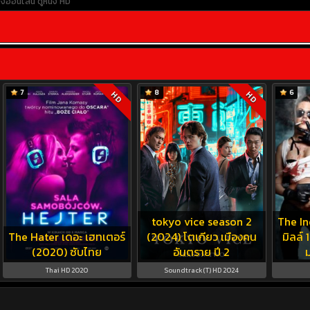
นังออนไลน์
ดูหนัง HD
7
8
6
HD
HD
tokyo vice season 2
The Inc
The Hater เดอะ เฮทเตอร์
(2024) โตเกียว เมืองคน
มิลล์ 
(2020) ซับไทย
อันตราย ปี 2
Thai HD 2020
Soundtrack(T) HD 2024