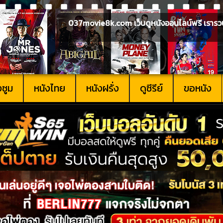
037movie8k.com เว็บดูหนังออนไลน์ฟรี เรารวบรวม
งซูม
หนังไทย
หนังฝรั่ง
ดูซีรีย์
ขอหนัง