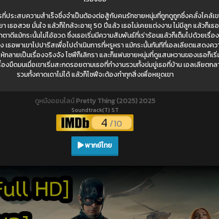
ที่ประสบความสำเร็จซึ่งจำเป็นต้องต่อสู้กับคนรักชายหนุ่มที่ถูกดูถูกซึ่งคลั่งไคล้
า เธอสวย มั่นใจ แล้วก็ใกล้จะอายุ 50 ปีแล้ว เธอไม่เคยแต่งงาน ไม่มีลูก แล้วก็เธ
าดีแม้กระนั้นไม่โอ้อวด ซึ่งเธอเริ่มมีความสัมพันธ์ที่เร่าร้อนแล้วก็เต็มไปด้วยเรื
 เธอพาเขาไปปารีสเพื่อไปดำเนินการที่หรูหรา แม้กระนั้นทันทีที่เอลเลียตแสดงควา
ี้ให้กลายเป็นเรื่องจริงจัง โซฟีก็เลิกรา และก็แฟนชายหนุ่มที่ดูแสนหวานของเธอก็เริ่
่องมืดมนเมื่อเขาเริ่มสะกดรอยตามเธอที่ทำงานรวมทั้งข่มขู่เธอที่บ้าน เอลเลียตก
รวมทั้งคาดเดาไม่ได้ แล้วก็โซฟีจะต้องทำทุกสิ่งเพื่อหยุดเขา
ดูหนังออนไลน์
Pretty Thing (2025) 2025
Soundtrack(T) ST
4
/10
พากย์ไทย