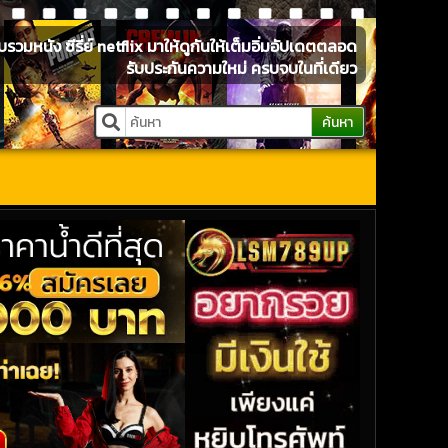
หนัง ซีรี่ย์ netflix มาให้ดูกันให้เต็มอิ่มอัปเดตตลอด
รับประกันความใหม่ ครบจบในที่เดียว
ค้นหา