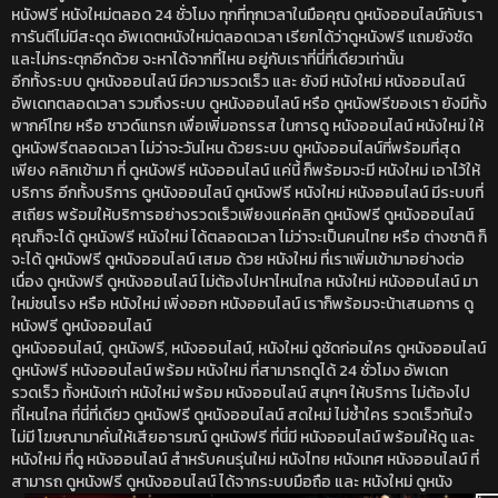
หนังฟรี หนังใหม่ตลอด 24 ชั่วโมง ทุกที่ทุกเวลาในมือคุณ ดูหนังออนไลน์กับเรา
การันตีไม่มีสะดุด อัพเดตหนังใหม่ตลอดเวลา เรียกได้ว่าดูหนังฟรี แถมยังชัด
และไม่กระตุกอีกด้วย จะหาได้จากที่ไหน อยู่กับเราที่นี่ที่เดียวเท่านั้น
อีกทั้งระบบ ดูหนังออนไลน์ มีความรวดเร็ว และ ยังมี หนังใหม่ หนังออนไลน์
อัพเดทตลอดเวลา รวมถึงระบบ ดูหนังออนไลน์ หรือ ดูหนังฟรีของเรา ยังมีทั้ง
พากค์ไทย หรือ ซาวด์แทรก เพื่อเพิ่มอถรรส ในการดู หนังออนไลน์ หนังใหม่ ให้
ดูหนังฟรีตลอดเวลา ไม่ว่าจะวันไหน ด้วยระบบ ดูหนังออนไลน์ที่พร้อมที่สุด
เพียง คลิกเข้ามา ที่ ดูหนังฟรี หนังออนไลน์ แค่นี้ ก็พร้อมจะมี หนังใหม่ เอาไว้ให้
บริการ อีกทั้งบริการ ดูหนังออนไลน์ ดูหนังฟรี หนังใหม่ หนังออนไลน์ มีระบบที่
สเถียร พร้อมให้บริการอย่างรวดเร็วเพียงแค่คลิก ดูหนังฟรี ดูหนังออนไลน์
คุณก็จะได้ ดูหนังฟรี หนังใหม่ ได้ตลอดเวลา ไม่ว่าจะเป็นคนไทย หรือ ต่างชาติ ก็
จะได้ ดูหนังฟรี ดูหนังออนไลน์ เสมอ ด้วย หนังใหม่ ที่เราเพิ่มเข้ามาอย่างต่อ
เนื่อง ดูหนังฟรี ดูหนังออนไลน์ ไม่ต้องไปหาไหนไกล หนังใหม่ หนังออนไลน์ มา
ใหม่ชนโรง หรือ หนังใหม่ เพิ่งออก หนังออนไลน์ เราก็พร้อมจะน้าเสนอการ ดู
หนังฟรี ดูหนังออนไลน์
ดูหนังออนไลน์, ดูหนังฟรี, หนังออนไลน์, หนังใหม่ ดูชัดก่อนใคร ดูหนังออนไลน์
ดูหนังฟรี หนังออนไลน์ พร้อม หนังใหม่ ที่สามารถดูได้ 24 ชั่วโมง อัพเดท
รวดเร็ว ทั้งหนังเก่า หนังใหม่ พร้อม หนังออนไลน์ สนุกๆ ให้บริการ ไม่ต้องไป
ที่ไหนไกล ที่นี่ที่เดียว ดูหนังฟรี ดูหนังออนไลน์ สดใหม่ ไม่ซ้ำใคร รวดเร็วทันใจ
ไม่มี โฆษณามาคั่นให้เสียอารมณ์ ดูหนังฟรี ที่นี่มี หนังออนไลน์ พร้อมให้ดู และ
หนังใหม่ ที่ดู หนังออนไลน์ สำหรับคนรุ่นใหม่ หนังไทย หนังเทศ หนังออนไลน์ ที่
สามารถ ดูหนังฟรี ดูหนังออนไลน์ ได้จากระบบมือถือ และ หนังใหม่ ดูหนัง