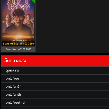
Sons of Ecstasy (2025)
Soundtrack(T) ST 2025
เว็บที่น่าสนใจ
ดูบอลสด
onlyfree
onlyfan24
onlyfanth
onlyfreethai