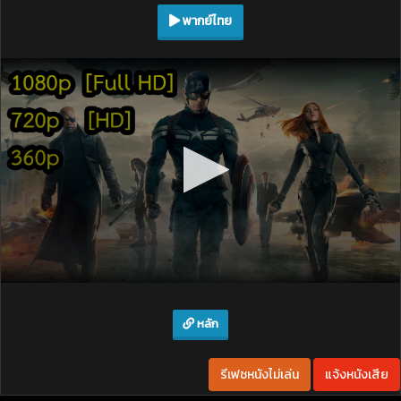
พากย์ไทย
หลัก
รีเฟชหนังไม่เล่น
แจ้งหนังเสีย