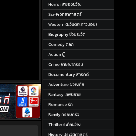
Horror สยองขวัญ
Sci-Fi วิทยาศาสตร์
Western ตะวันตก(คาวบอย)
Biography ชีวประวัติ
Comedy ตลก
Action บู๊
Crime อาชญากรรม
Documentary สารคดี
Adventure ผจญภัย
Fantasy เทพนิยาย
Romance รัก
Family ครอบครัว
Thriller ระทึกขวัญ
History ประวัติศาสตร์