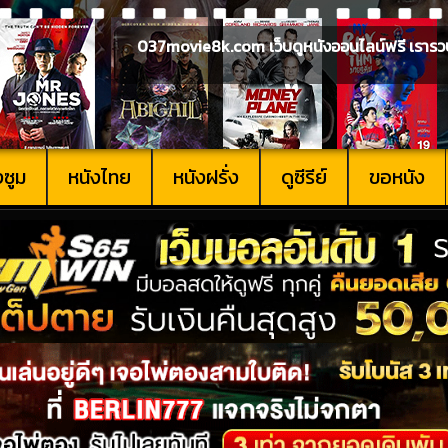
037movie8k.com เว็บดูหนังออนไลน์ฟรี เรารวบรวม
งซูม
หนังไทย
หนังฝรั่ง
ดูซีรีย์
ขอหนัง