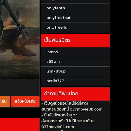
onlyfanth
onlyfreethai
onlyfree4u
เว็บพันธมิตร
lsm65
s65win
lsm789up
berlin777
คำถามที่พบบ่อย
เล่น
แจ้งหนังเสีย
- เว็บดูหนังออนไลน์ที่ดีที่สุด?
สนุกครบต้องที่นี่ 037movie8k.com
- มีหนังอัพเดทล่าสุด?
อัพเดทรวดเร็วมี ไม่มีโฆษณาต้อง
037movie8k.com