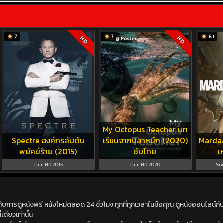
7
7
6.1
HD
HD
My Octopus Teacher บท
Spectre องค์กรลับดับ
เรียนจากปลาหมึก (2020)
Mardaa
พยัคฆ์ร้าย (2015)
ซับไทย
เ
Thai HD 2015
Thai HD 2020
Sou
ดูหนังฟรี หนังใหม่ตลอด 24 ชั่วโมง ทุกที่ทุกเวลาในมือคุณ ดูหนังออนไลน์กับเร
เดียวเท่านั้น