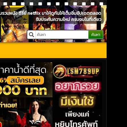
หนัง ซีรี่ย์ netflix มาให้ดูกันให้เต็มอิ่มอัปเดตตลอด
รับประกันความใหม่ ครบจบในที่เดียว
ค้นหา