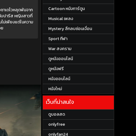
Cartoon หนังการ์ตูน
่อซาเดโวหลุดพ้นจาก
บปารีส หญิงสาวที่
Musical เพลง
ันไม่เพียงแต่ในความ
วย
Mystery ลึกลบซ่อนเงื่อน
Sport กีฬา
War สงคราม
ดูหนังออนไลน์
ดูหนังฟรี
หนังออนไลน์
หนังใหม่
เว็บที่น่าสนใจ
ดูบอลสด
onlyfree
onlyfan24