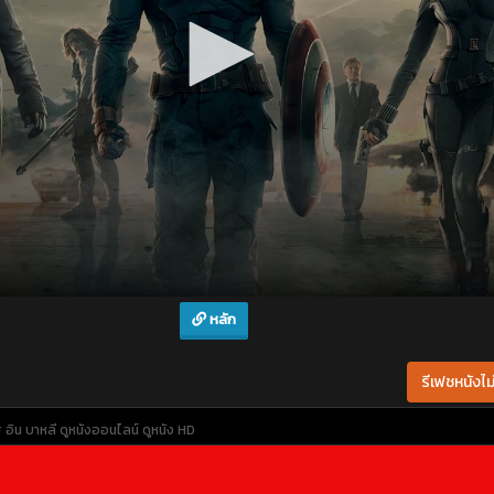
หลัก
รีเฟชหนังไม่
 อิน บาหลี
ดูหนังออนไลน์
ดูหนัง HD