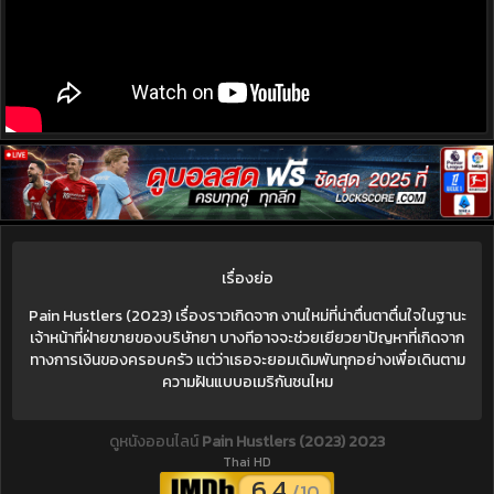
เรื่องย่อ
Pain Hustlers (2023) เรื่องราวเกิดจาก งานใหม่ที่น่าตื่นตาตื่นใจในฐานะ
เจ้าหน้าที่ฝ่ายขายของบริษัทยา บางทีอาจจะช่วยเยียวยาปัญหาที่เกิดจาก
ทางการเงินของครอบครัว แต่ว่าเธอจะยอมเดิมพันทุกอย่างเพื่อเดินตาม
ความฝันแบบอเมริกันชนไหม
ดูหนังออนไลน์
Pain Hustlers (2023) 2023
Thai HD
6.4
/10