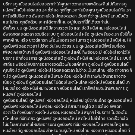
บริการดูหนังออนไลน์ของเราทำให้คุณสะดวกสบายเพลิดเพลินไปกับการดู
หนังฟรี หนังใหม่ตลอด 24 ชั่วโมง ทุกที่ทุกเวลาในมือคุณ ดูหนังออนไลน์กับเรา
การันตีไม่มีสะดุด อัพเดตหนังใหม่ตลอดเวลา เรียกได้ว่าดูหนังฟรี แถมยังชัด
และไม่กระตุกอีกด้วย จะหาได้จากที่ไหน อยู่กับเราที่นี่ที่เดียวเท่านั้น
อีกทั้งระบบ ดูหนังออนไลน์ มีความรวดเร็ว และ ยังมี หนังใหม่ หนังออนไลน์
อัพเดทตลอดเวลา รวมถึงระบบ ดูหนังออนไลน์ หรือ ดูหนังฟรีของเรา ยังมีทั้ง
พากค์ไทย หรือ ซาวด์แทรก เพื่อเพิ่มอถรรส ในการดู หนังออนไลน์ หนังใหม่ ให้
ดูหนังฟรีตลอดเวลา ไม่ว่าจะวันไหน ด้วยระบบ ดูหนังออนไลน์ที่พร้อมที่สุด
เพียง คลิกเข้ามา ที่ ดูหนังฟรี หนังออนไลน์ แค่นี้ ก็พร้อมจะมี หนังใหม่ เอาไว้ให้
บริการ อีกทั้งบริการ ดูหนังออนไลน์ ดูหนังฟรี หนังใหม่ หนังออนไลน์ มีระบบที่
สเถียร พร้อมให้บริการอย่างรวดเร็วเพียงแค่คลิก ดูหนังฟรี ดูหนังออนไลน์
คุณก็จะได้ ดูหนังฟรี หนังใหม่ ได้ตลอดเวลา ไม่ว่าจะเป็นคนไทย หรือ ต่างชาติ ก็
จะได้ ดูหนังฟรี ดูหนังออนไลน์ เสมอ ด้วย หนังใหม่ ที่เราเพิ่มเข้ามาอย่างต่อ
เนื่อง ดูหนังฟรี ดูหนังออนไลน์ ไม่ต้องไปหาไหนไกล หนังใหม่ หนังออนไลน์ มา
ใหม่ชนโรง หรือ หนังใหม่ เพิ่งออก หนังออนไลน์ เราก็พร้อมจะน้าเสนอการ ดู
หนังฟรี ดูหนังออนไลน์
ดูหนังออนไลน์, ดูหนังฟรี, หนังออนไลน์, หนังใหม่ ดูชัดก่อนใคร ดูหนังออนไลน์
ดูหนังฟรี หนังออนไลน์ พร้อม หนังใหม่ ที่สามารถดูได้ 24 ชั่วโมง อัพเดท
รวดเร็ว ทั้งหนังเก่า หนังใหม่ พร้อม หนังออนไลน์ สนุกๆ ให้บริการ ไม่ต้องไป
ที่ไหนไกล ที่นี่ที่เดียว ดูหนังฟรี ดูหนังออนไลน์ สดใหม่ ไม่ซ้ำใคร รวดเร็วทันใจ
ไม่มี โฆษณามาคั่นให้เสียอารมณ์ ดูหนังฟรี ที่นี่มี หนังออนไลน์ พร้อมให้ดู และ
หนังใหม่ ที่ดู หนังออนไลน์ สำหรับคนรุ่นใหม่ หนังไทย หนังเทศ หนังออนไลน์ ที่