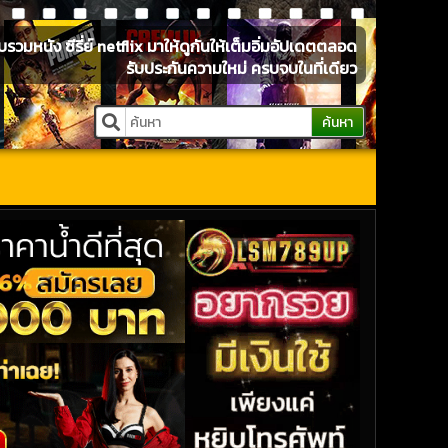
หนัง ซีรี่ย์ netflix มาให้ดูกันให้เต็มอิ่มอัปเดตตลอด
รับประกันความใหม่ ครบจบในที่เดียว
ค้นหา