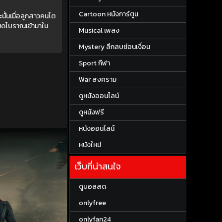
Cartoon หนังการ์ตูน
ะนั้นเมื่อลูกสาวคนโต
มดโบราณเข้ามาใน
Musical เพลง
Mystery ลึกลบซ่อนเงื่อน
Sport กีฬา
War สงคราม
ดูหนังออนไลน์
ดูหนังฟรี
หนังออนไลน์
หนังใหม่
เว็บที่น่าสนใจ
ดูบอลสด
onlyfree
onlyfan24