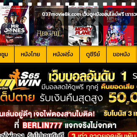
037movie8k.com เว็บดูหนังออนไลน์ฟรี เรารวบรวม
งซูม
หนังไทย
หนังฝรั่ง
ดูซีรีย์
ขอหนัง