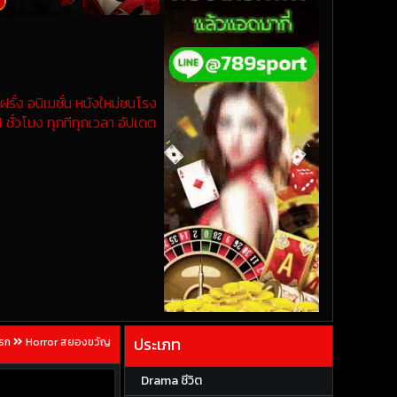
รั่ง อนิเมชั่น หนังใหม่ชนโรง
 ชั่วโมง ทุกทีทุกเวลา อัปเดต
ประเภท
แรก
Horror สยองขวัญ
Drama ชีวิต