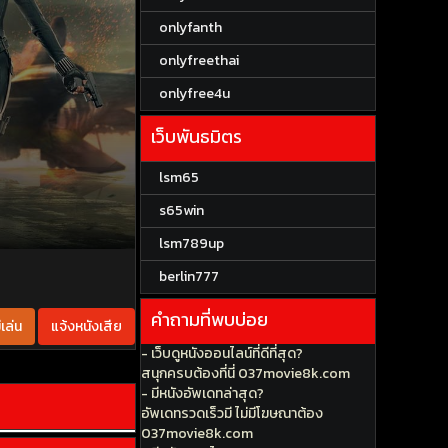
onlyfanth
onlyfreethai
onlyfree4u
เว็บพันธมิตร
lsm65
s65win
lsm789up
berlin777
คำถามที่พบบ่อย
เล่น
แจ้งหนังเสีย
- เว็บดูหนังออนไลน์ที่ดีที่สุด?
สนุกครบต้องที่นี่ 037movie8k.com
- มีหนังอัพเดทล่าสุด?
อัพเดทรวดเร็วมี ไม่มีโฆษณาต้อง
037movie8k.com