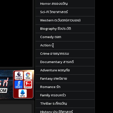
Horror สยองขวัญ
Sci-Fi วิทยาศาสตร์
Western ตะวันตก(คาวบอย)
Biography ชีวประวัติ
Comedy ตลก
Action บู๊
Crime อาชญากรรม
Documentary สารคดี
Adventure ผจญภัย
Fantasy เทพนิยาย
Romance รัก
Family ครอบครัว
Thriller ระทึกขวัญ
History ประวัติศาสตร์