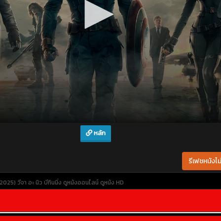
หลัก
รีเฟชหนังไม่
25) วีจา อะ นิว บีกินนิ่ง
ดูหนังออนไลน์
ดูหนัง HD