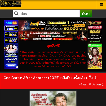
ค้นหา
ดูหนังฟรี
037movie8k.com เว็บดูหนังออนไลน์ฟรี เรารวบรวมหนัง ซีรี่ย์
netflix Disney+ หนังไทย หนังจีน หนังฝรั่ง อนิเมชั่น หนังใหม่
ชนโรง หนังเก่า คลังหนังของเราเก็บหนังมากว่า 15 ปี มีหนัง
มากกว่า 5000 เรื่อง มาให้ดูกันให้เต็มอิ่ม ตลอด 24 ชั่วโมง ทุกที
ทุกเวลา อัปเดตตลอด ครบจบในที่เดียว
One Battle After Another (2025) หนึ่งศึก ครั้งแล้ว ครั้งเล่า
หน้าแรก
Action บู๊