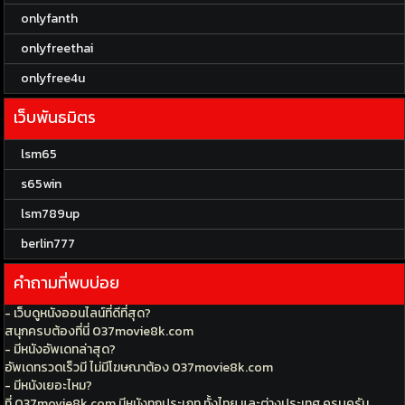
onlyfanth
onlyfreethai
onlyfree4u
เว็บพันธมิตร
lsm65
s65win
lsm789up
berlin777
คำถามที่พบบ่อย
- เว็บดูหนังออนไลน์ที่ดีที่สุด?
สนุกครบต้องที่นี่ 037movie8k.com
- มีหนังอัพเดทล่าสุด?
อัพเดทรวดเร็วมี ไม่มีโฆษณาต้อง 037movie8k.com
- มีหนังเยอะไหม?
ที่ 037movie8k.com มีหนังทุกประเภท ทั้งไทย และต่างประเทศ ครบครัน