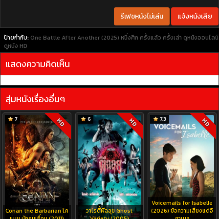
รีเฟชหนังไม่เล่น
แจ้งหนังเสีย
ป้ายกำกับ:
One Battle After Another (2025) หนึ่งศึก ครั้งแล้ว ครั้งเล่า
ดูหนังออนไลน์
ดูหนัง HD
แสดงความคิดเห็น
สุ่มหนังเรื่องอื่นๆ
7
6
7.3
HD
HD
HD
Voicemails for Isabelle
Conan the Barbarian โค
วาไรตี้ผีฉลุย Ghost
(2026) ข้อความเสียงแด่อิ
แนน นักรบเถื่อน (2011)
Variety (2005)
ซาเบล