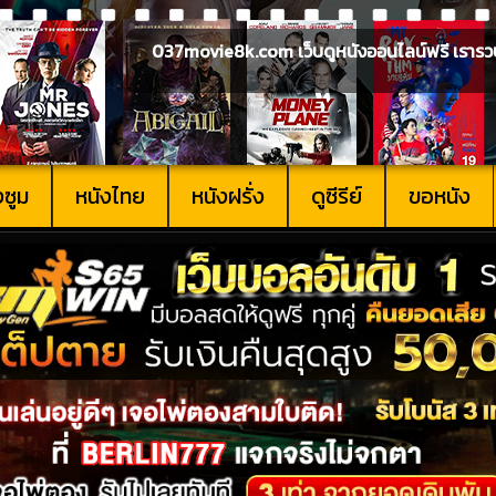
037movie8k.com เว็บดูหนังออนไลน์ฟรี เรารวบรวม
งซูม
หนังไทย
หนังฝรั่ง
ดูซีรีย์
ขอหนัง