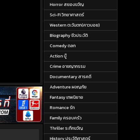
Horror สยองขวัญ
Sci-Fi วิทยาศาสตร์
Western ตะวันตก(คาวบอย)
Biography ชีวประวัติ
Comedy ตลก
Action บู๊
Crime อาชญากรรม
Documentary สารคดี
Adventure ผจญภัย
Fantasy เทพนิยาย
Romance รัก
Family ครอบครัว
Thriller ระทึกขวัญ
History ประวัติศาสตร์