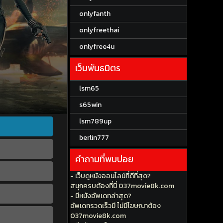
onlyfanth
onlyfreethai
onlyfree4u
เว็บพันธมิตร
lsm65
s65win
lsm789up
berlin777
คำถามที่พบบ่อย
- เว็บดูหนังออนไลน์ที่ดีที่สุด?
สนุกครบต้องที่นี่ 037movie8k.com
- มีหนังอัพเดทล่าสุด?
อัพเดทรวดเร็วมี ไม่มีโฆษณาต้อง
037movie8k.com