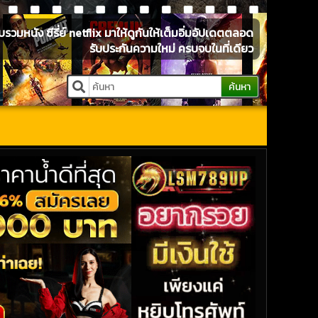
หนัง ซีรี่ย์ netflix มาให้ดูกันให้เต็มอิ่มอัปเดตตลอด
รับประกันความใหม่ ครบจบในที่เดียว
ค้นหา