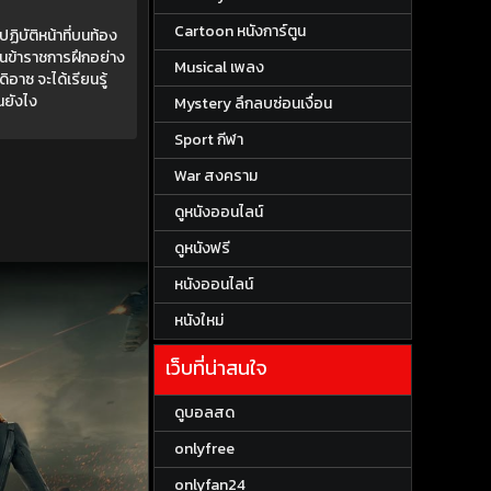
Cartoon หนังการ์ตูน
ิบัติหน้าที่บนท้อง
นข้าราชการฝึกอย่าง
Musical เพลง
ิอาซ จะได้เรียนรู้
็นยังไง
Mystery ลึกลบซ่อนเงื่อน
Sport กีฬา
War สงคราม
ดูหนังออนไลน์
ดูหนังฟรี
หนังออนไลน์
หนังใหม่
เว็บที่น่าสนใจ
ดูบอลสด
onlyfree
onlyfan24