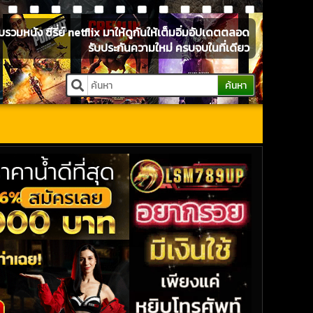
หนัง ซีรี่ย์ netflix มาให้ดูกันให้เต็มอิ่มอัปเดตตลอด
รับประกันความใหม่ ครบจบในที่เดียว
ค้นหา