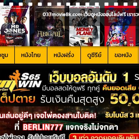
037movie8k.com เว็บดูหนังออนไลน์ฟรี เรารวบรวม
งซูม
หนังไทย
หนังฝรั่ง
ดูซีรีย์
ขอหนัง