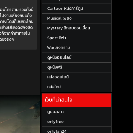
Cartoon หนังการ์ตูน
อบโทรตาม รวมทั้งขี้
โดมไปงานเลี้ยงกับแก๊ง
Musical เพลง
ำคาญ โดมก็เลยตะโกน
อย่างเสียงดังฟังชัด
Mystery ลึกลบซ่อนเงื่อน
ล้วก็จากคำท้าทายใน
Sport กีฬา
โดมจริงๆ
War สงคราม
ดูหนังออนไลน์
ดูหนังฟรี
หนังออนไลน์
หนังใหม่
เว็บที่น่าสนใจ
ดูบอลสด
onlyfree
onlyfan24