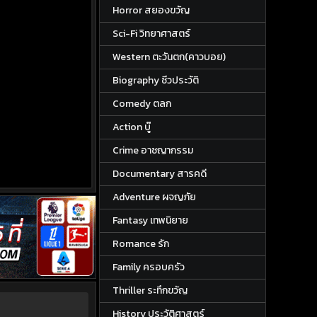
Horror สยองขวัญ
Sci-Fi วิทยาศาสตร์
Western ตะวันตก(คาวบอย)
Biography ชีวประวัติ
Comedy ตลก
Action บู๊
Crime อาชญากรรม
Documentary สารคดี
Adventure ผจญภัย
Fantasy เทพนิยาย
Romance รัก
Family ครอบครัว
Thriller ระทึกขวัญ
History ประวัติศาสตร์