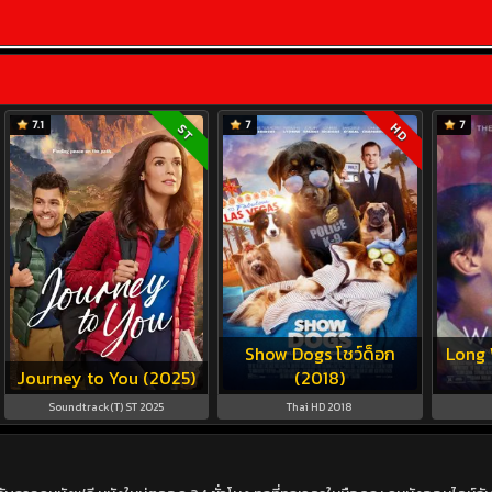
7.1
7
7
HD
ST
Show Dogs โชว์ด็อก
Long 
Journey to You (2025)
(2018)
Soundtrack(T) ST 2025
Thai HD 2018