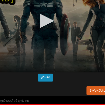
หลัก
รีเฟชหนังไม่
ดูหนังออนไลน์
ดูหนัง HD