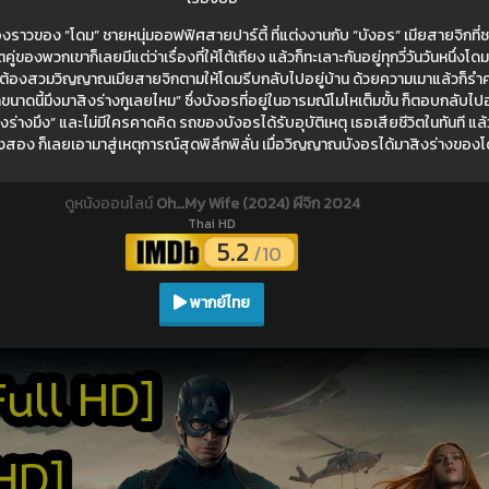
องราวของ “โดม” ชายหนุ่มออฟฟิศสายปาร์ตี้ ที่แต่งงานกับ “บังอร” เมียสายจิกที่ช
ชีวิตคู่ของพวกเขาก็เลยมีแต่ว่าเรื่องที่ให้โต้เถียง แล้วก็ทะเลาะกันอยู่ทุกวี่วันวันหนึ่ง
จะต้องสวมวิญญาณเมียสายจิกตามให้โดมรีบกลับไปอยู่บ้าน ด้วยความเมาแล้วก็ร
ขนาดนี้มึงมาสิงร่างกูเลยไหม” ซึ่งบังอรที่อยู่ในอารมณ์โมโหเต็มขั้น ก็ตอบกลับไป
ิงร่างมึง” และไม่มีใครคาดคิด รถของบังอรได้รับอุบัติเหตุ เธอเสียชีวิตในทันที แ
สอง ก็เลยเอามาสู่เหตุการณ์สุดพิลึกพิลั่น เมื่อวิญญาณบังอรได้มาสิงร่างของ
ดูหนังออนไลน์
Oh…My Wife (2024) ผีจิก 2024
Thai HD
5.2
/10
พากย์ไทย