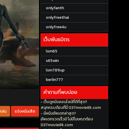
onlyfanth
onlyfreethai
onlyfree4u
เว็บพันธมิตร
lsm65
s65win
lsm789up
berlin777
คำถามที่พบบ่อย
- เว็บดูหนังออนไลน์ที่ดีที่สุด?
สนุกครบต้องที่นี่ 037movie8k.com
เล่น
แจ้งหนังเสีย
- มีหนังอัพเดทล่าสุด?
อัพเดทรวดเร็วมี ไม่มีโฆษณาต้อง
037movie8k.com