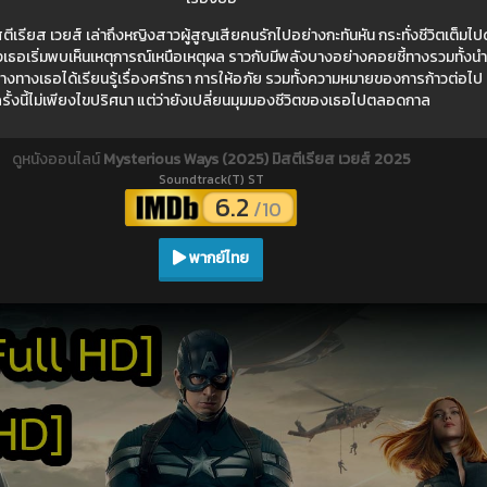
เรียส เวยส์ เล่าถึงหญิงสาวผู้สูญเสียคนรักไปอย่างกะทันหัน กระทั่งชีวิตเต็มไป
ึ่งเธอเริ่มพบเห็นเหตุการณ์เหนือเหตุผล ราวกับมีพลังบางอย่างคอยชี้ทางรวมทั้ง
ว่างทางเธอได้เรียนรู้เรื่องศรัทธา การให้อภัย รวมทั้งความหมายของการก้าวต่อไป 
รั้งนี้ไม่เพียงไขปริศนา แต่ว่ายังเปลี่ยนมุมมองชีวิตของเธอไปตลอดกาล
ดูหนังออนไลน์
Mysterious Ways (2025) มิสตีเรียส เวยส์ 2025
Soundtrack(T) ST
6.2
/10
พากย์ไทย