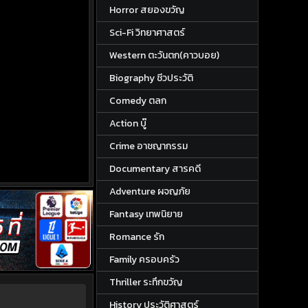
Horror สยองขวัญ
Sci-Fi วิทยาศาสตร์
Western ตะวันตก(คาวบอย)
Biography ชีวประวัติ
Comedy ตลก
Action บู๊
Crime อาชญากรรม
Documentary สารคดี
Adventure ผจญภัย
Fantasy เทพนิยาย
Romance รัก
Family ครอบครัว
Thriller ระทึกขวัญ
History ประวัติศาสตร์