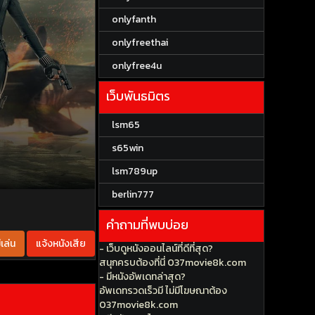
onlyfanth
onlyfreethai
onlyfree4u
เว็บพันธมิตร
lsm65
s65win
lsm789up
berlin777
คำถามที่พบบ่อย
เล่น
แจ้งหนังเสีย
- เว็บดูหนังออนไลน์ที่ดีที่สุด?
สนุกครบต้องที่นี่ 037movie8k.com
- มีหนังอัพเดทล่าสุด?
อัพเดทรวดเร็วมี ไม่มีโฆษณาต้อง
037movie8k.com