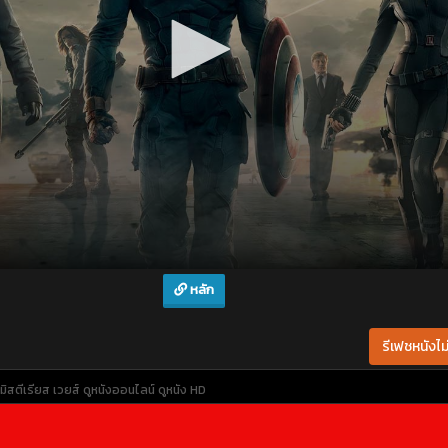
หลัก
รีเฟชหนังไม่
ิสตีเรียส เวยส์
ดูหนังออนไลน์
ดูหนัง HD