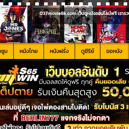
037movie8k.com เว็บดูหนังออนไลน์ฟรี เรารวบรวม
งซูม
หนังไทย
หนังฝรั่ง
ดูซีรีย์
ขอหนัง