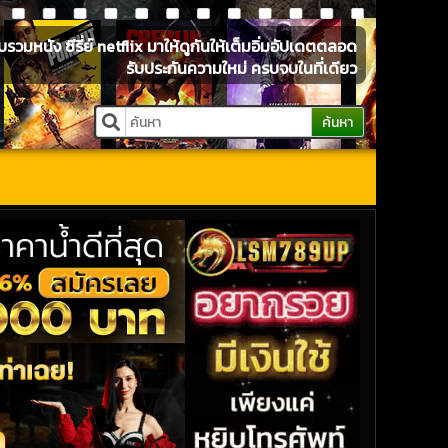
หนัง ซีรี่ย์ netflix มาให้ดูกันให้เต็มอิ่มอัปเดตตลอด
รับประกันความใหม่ ครบจบในที่เดียว
ค้นหา