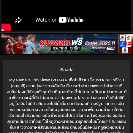
เรื่องย่อ
My Name Is Loh Kiwan (2024) ผมชื่อโรกีวาน เรื่องราวของ โรกีวาน
(ซงจุงกิ) ชายหนุ่มชาวเกาหลีเหนือ ที่ตกระกำลำบากเพราะว่าทำความดี
จนถึงต้องหนีหัวซุกหัวซุน ท้ายที่สุดจะต้องลี้ภัยไปเบลเยียม แต่ว่าการจะได้
มาซึ่งสถานะผู้ลี้ภัย ไม่ง่ายเขาจำต้องพบอุปสรรคต่างๆนาๆ ทั้งยังไม่มีที่
อยู่ ไม่เงิน ไม่มีข้าวกิน และไม่มีน้ำดื่ม บวกกับตอนที่ทางรัฐบาลทำการนัด
หมายประเมินห่างจากครั้งปัจจุบันอย่างยาวนาน เพิ่มความลำบากให้กับ
ชีวิตของโรกีวานอย่างยิ่ง ซ้ำร้ายยิ่งไปกว่านั้นกระเป๋าเงินรวมทั้งเงินก้อน
สุดท้ายที่มารดาทิ้งเอาไว้ให้ดูต่างหน้ากลับมาถูกลักขโมยโดยมารี (ชเวซอง
อึน) สาวชาวเกาหลีสัญชาติเบลเยี่ยม นักยิงปืนมือหนึ่ง ที่ถูกหัวหน้าบ่อน