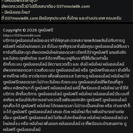
- มีหนังอัพเดทล่าสุด?
อัพเดทรวดเร็วมี ไม่มีโฆษณาต้อง 037movie8k.com
- มีหนังเยอะไหม?
ที่ 037movie8k.com มีหนังทุกประเภท ทั้งไทย และต่างประเทศ ครบครัน
Copyright © 2026
ดูหนังฟรี
https://037movie8k.com
บริการดูหนังออนไลน์ของเราทำให้คุณสะดวกสบายเพลิดเพลินไปกับการดู
หนังฟรี หนังใหม่ตลอด 24 ชั่วโมง ทุกที่ทุกเวลาในมือคุณ ดูหนังออนไลน์กับเรา
การันตีไม่มีสะดุด อัพเดตหนังใหม่ตลอดเวลา เรียกได้ว่าดูหนังฟรี แถมยังชัด
และไม่กระตุกอีกด้วย จะหาได้จากที่ไหน อยู่กับเราที่นี่ที่เดียวเท่านั้น
อีกทั้งระบบ ดูหนังออนไลน์ มีความรวดเร็ว และ ยังมี หนังใหม่ หนังออนไลน์
อัพเดทตลอดเวลา รวมถึงระบบ ดูหนังออนไลน์ หรือ ดูหนังฟรีของเรา ยังมีทั้ง
พากค์ไทย หรือ ซาวด์แทรก เพื่อเพิ่มอถรรส ในการดู หนังออนไลน์ หนังใหม่ ให้
ดูหนังฟรีตลอดเวลา ไม่ว่าจะวันไหน ด้วยระบบ ดูหนังออนไลน์ที่พร้อมที่สุด
เพียง คลิกเข้ามา ที่ ดูหนังฟรี หนังออนไลน์ แค่นี้ ก็พร้อมจะมี หนังใหม่ เอาไว้ให้
บริการ อีกทั้งบริการ ดูหนังออนไลน์ ดูหนังฟรี หนังใหม่ หนังออนไลน์ มีระบบที่
สเถียร พร้อมให้บริการอย่างรวดเร็วเพียงแค่คลิก ดูหนังฟรี ดูหนังออนไลน์
คุณก็จะได้ ดูหนังฟรี หนังใหม่ ได้ตลอดเวลา ไม่ว่าจะเป็นคนไทย หรือ ต่างชาติ ก็
จะได้ ดูหนังฟรี ดูหนังออนไลน์ เสมอ ด้วย หนังใหม่ ที่เราเพิ่มเข้ามาอย่างต่อ
เนื่อง ดูหนังฟรี ดูหนังออนไลน์ ไม่ต้องไปหาไหนไกล หนังใหม่ หนังออนไลน์ มา
ใหม่ชนโรง หรือ หนังใหม่ เพิ่งออก หนังออนไลน์ เราก็พร้อมจะน้าเสนอการ ดู
หนังฟรี ดูหนังออนไลน์