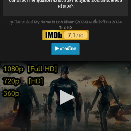
บังคับแข่ง ท้ายที่สุดแล้วโรกีวานจะได้สถานะผู้ลี้ภัยในประเทศเบลเยียม
หรือเปล่า
ดูหนังออนไลน์
My Name Is Loh Kiwan (2024) ผมชื่อโรกีวาน 2024
Thai HD
7.1
/10
พากย์ไทย