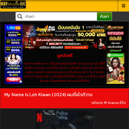
ค้นหา
ดูหนังฟรี
037movie8k.com เว็บดูหนังออนไลน์ฟรี เรารวบรวมหนัง ซีรี่ย์
netflix Disney+ หนังไทย หนังจีน หนังฝรั่ง อนิเมชั่น หนังใหม่
ชนโรง หนังเก่า คลังหนังของเราเก็บหนังมากว่า 15 ปี มีหนัง
มากกว่า 5000 เรื่อง มาให้ดูกันให้เต็มอิ่ม ตลอด 24 ชั่วโมง ทุกที
ทุกเวลา อัปเดตตลอด ครบจบในที่เดียว
My Name Is Loh Kiwan (2024) ผมชื่อโรกีวาน
หน้าแรก
Drama ชีวิต