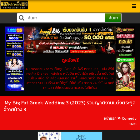
ค้นหา
ดูหนังฟรี
037movie8k.com เว็บดูหนังออนไลน์ฟรี เรารวบรวมหนัง ซีรี่ย์
netflix Disney+ หนังไทย หนังจีน หนังฝรั่ง อนิเมชั่น หนังใหม่
ชนโรง หนังเก่า คลังหนังของเราเก็บหนังมากว่า 15 ปี มีหนัง
มากกว่า 5000 เรื่อง มาให้ดูกันให้เต็มอิ่ม ตลอด 24 ชั่วโมง ทุกที
ทุกเวลา อัปเดตตลอด ครบจบในที่เดียว
My Big Fat Greek Wedding 3 (2023) รวมญาติงานแต่งตระกูล
จี้วายป่วง 3
หน้าแรก
Comedy
ตลก