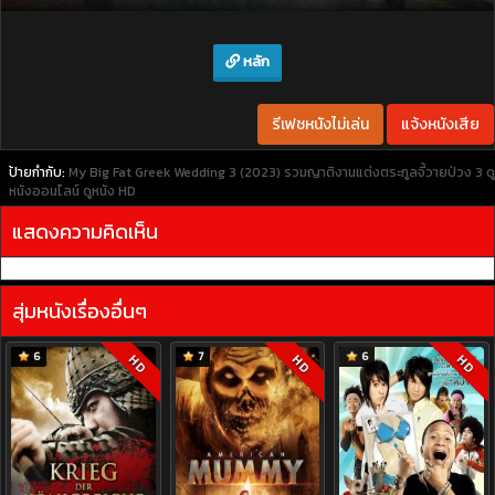
หลัก
รีเฟชหนังไม่เล่น
แจ้งหนังเสีย
ป้ายกำกับ:
My Big Fat Greek Wedding 3 (2023) รวมญาติงานแต่งตระกูลจี้วายป่วง 3
ดู
หนังออนไลน์
ดูหนัง HD
แสดงความคิดเห็น
สุ่มหนังเรื่องอื่นๆ
6
7
6
HD
HD
HD