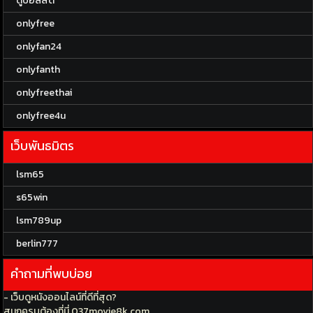
ดูบอลสด
onlyfree
onlyfan24
onlyfanth
onlyfreethai
onlyfree4u
เว็บพันธมิตร
lsm65
s65win
lsm789up
berlin777
คำถามที่พบบ่อย
- เว็บดูหนังออนไลน์ที่ดีที่สุด?
สนุกครบต้องที่นี่ 037movie8k.com