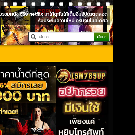
หนัง ซีรี่ย์ netflix มาให้ดูกันให้เต็มอิ่มอัปเดตตลอด
รับประกันความใหม่ ครบจบในที่เดียว
ค้นหา