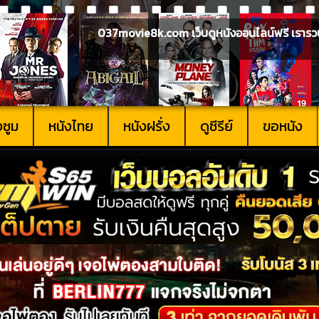
037movie8k.com เว็บดูหนังออนไลน์ฟรี เรารวบรวม
งซูม
หนังไทย
หนังฝรั่ง
ดูซีรีย์
ขอหนัง