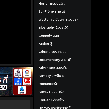
Horror สยองขวัญ
Sci-Fi วิทยาศาสตร์
Western ตะวันตก(คาวบอย)
Biography ชีวประวัติ
Comedy ตลก
Action บู๊
Crime อาชญากรรม
Documentary สารคดี
Adventure ผจญภัย
Fantasy เทพนิยาย
Romance รัก
Family ครอบครัว
Thriller ระทึกขวัญ
History ประวัติศาสตร์