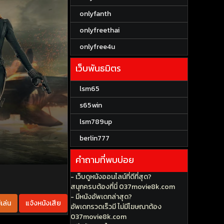
onlyfanth
onlyfreethai
onlyfree4u
เว็บพันธมิตร
lsm65
s65win
lsm789up
berlin777
คำถามที่พบบ่อย
- เว็บดูหนังออนไลน์ที่ดีที่สุด?
สนุกครบต้องที่นี่ 037movie8k.com
- มีหนังอัพเดทล่าสุด?
เล่น
แจ้งหนังเสีย
อัพเดทรวดเร็วมี ไม่มีโฆษณาต้อง
037movie8k.com