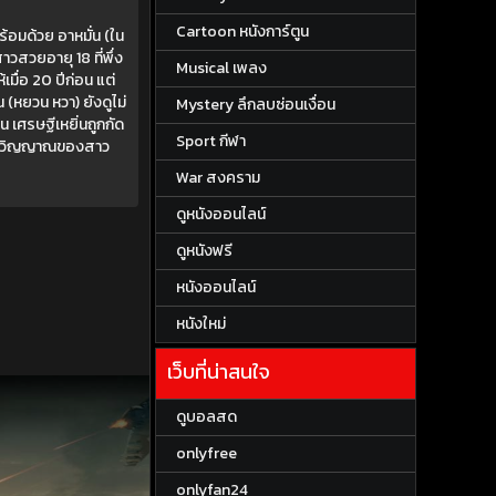
Cartoon หนังการ์ตูน
ร้อมด้วย อาหมั่น (ใน
สาวสวยอายุ 18 ที่พึ่ง
Musical เพลง
้เมื่อ 20 ปีก่อน แต่
 (หยวน หวา) ยังดูไม่
Mystery ลึกลบซ่อนเงื่อน
วน เศรษฐีเหยิ่นถูกกัด
Sport กีฬา
็ถูก วิญญาณของสาว
War สงคราม
ดูหนังออนไลน์
ดูหนังฟรี
หนังออนไลน์
หนังใหม่
เว็บที่น่าสนใจ
ดูบอลสด
onlyfree
onlyfan24