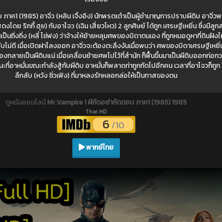
ภาค1 (1985) อาจิ่ว (หลิน เจิ้งอิง) นักพรตเต๋าเป็นผู้ชำนาญการปราบผีดิบ อาจิ่วพ
โดย ริกกี้ ฮุย) กับอาโจว (เฉิน เสี่ยวโหว) 2 ลูกศิษย์ ได้ถูก เศรษฐีเหยิ่น ซึ่งมีลูก
ป็นถิ่งถิ่ง (หลี่ ไช่ฟง) ว่าจ้างให้ย้ายหลุมศพของบิดาตนเอง ที่ถูกหมอดูหาที่ดินฝังให
บไม่ดี เมื่อเปิดฝาโลงออก อาจิ่วจะต้องตะลึงงันเมื่อพบว่า ศพของบิดาเศรษฐีเหยิ่น
จะต้องกลายเป็นผีดิบแน่ เมื่อเคลื่อนย้ายศพไปไว้ที่สำนัก ก็ฟื้นขึ้นมาเป็นผีดิบออกก่อก
ที่อาหมั่นขณะกำลังสู้กับผีดิบ อาหมั่นก็พลาดท่าถูกกัดไปอีกคน เวลาที่อาโจวก
ลึกลับ (หวัง ซิ่วเฟิง) ที่มาหลงรักหลอกล่อให้เป็นทาสของตน
ดูหนังออนไลน์
Mr.Vampire 1 ผีกัดอย่ากัดตอบ ภาค1 (1985) 1985
Thai HD
6
/10
พากย์ไทย