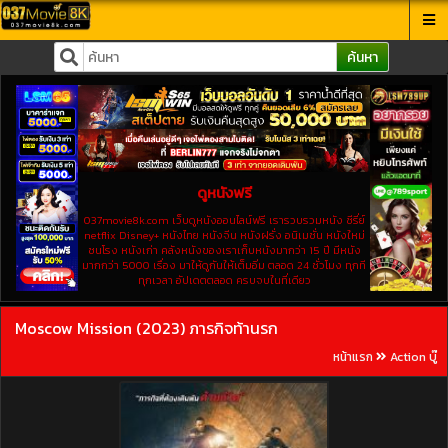
ค้นหา
ดูหนังฟรี
037movie8k.com เว็บดูหนังออนไลน์ฟรี เรารวบรวมหนัง ซีรี่ย์
netflix Disney+ หนังไทย หนังจีน หนังฝรั่ง อนิเมชั่น หนังใหม่
ชนโรง หนังเก่า คลังหนังของเราเก็บหนังมากว่า 15 ปี มีหนัง
มากกว่า 5000 เรื่อง มาให้ดูกันให้เต็มอิ่ม ตลอด 24 ชั่วโมง ทุกที
ทุกเวลา อัปเดตตลอด ครบจบในที่เดียว
Moscow Mission (2023) ภารกิจท้านรก
หน้าแรก
Action บู๊