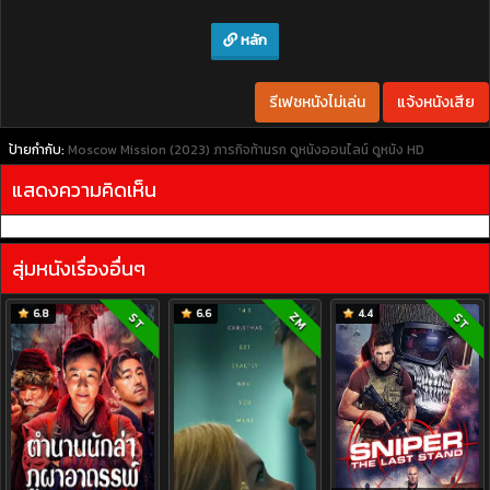
หลัก
รีเฟชหนังไม่เล่น
แจ้งหนังเสีย
ป้ายกำกับ:
Moscow Mission (2023) ภารกิจท้านรก
ดูหนังออนไลน์
ดูหนัง HD
แสดงความคิดเห็น
สุ่มหนังเรื่องอื่นๆ
6.8
6.6
4.4
ZM
ST
ST