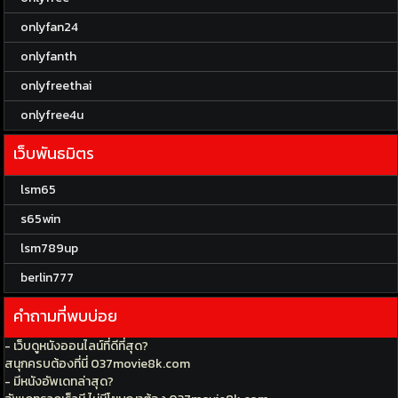
onlyfan24
onlyfanth
onlyfreethai
onlyfree4u
เว็บพันธมิตร
lsm65
s65win
lsm789up
berlin777
คำถามที่พบบ่อย
- เว็บดูหนังออนไลน์ที่ดีที่สุด?
สนุกครบต้องที่นี่ 037movie8k.com
- มีหนังอัพเดทล่าสุด?