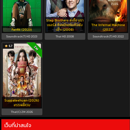
Step Brothers สเต๊ป บรา
เธอร์ส ถึงหน้าแก่แต่ใจยัง
The Infernal Machine
Fanfik (2023)
เอ๊าะ (2008)
(2022)
Soundtrack(T) HD 2023
Thai HD 2008
Soundtrack(T) HD 2022
5.7
ZM
Suppaleehuan (2026)
สรรพลี้หวน
Thai(C) ZM 2026
เว็บที่น่าสนใจ