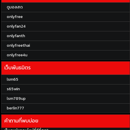
ดูบอลสด
onlyfree
onlyfan24
onlyfanth
onlyfreethai
onlyfree4u
เว็บพันธมิตร
lsm65
s65win
lsm789up
berlin777
คำถามที่พบบ่อย