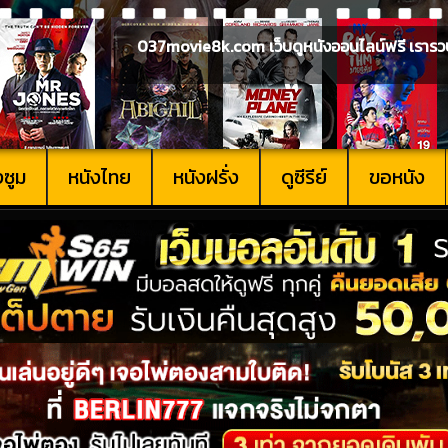
037movie8k.com เว็บดูหนังออนไลน์ฟรี เรารวบรวม
งซูม
หนังไทย
หนังฝรั่ง
ดูซีรีย์
ขอหนัง