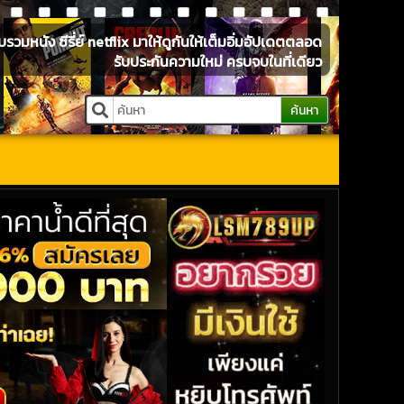
หนัง ซีรี่ย์ netflix มาให้ดูกันให้เต็มอิ่มอัปเดตตลอด
รับประกันความใหม่ ครบจบในที่เดียว
ค้นหา