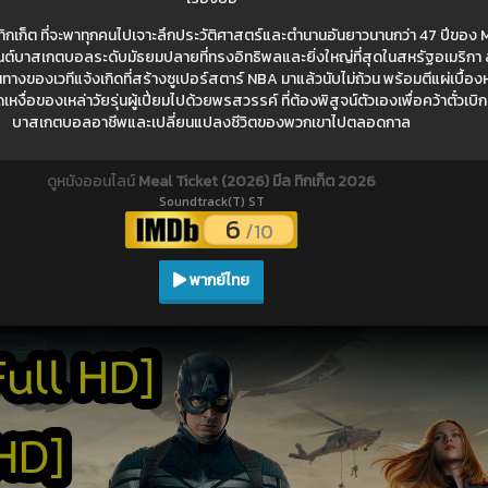
ทิกเก็ต ที่จะพาทุกคนไปเจาะลึกประวัติศาสตร์และตำนานอันยาวนานกว่า 47 ปีของ 
์บาสเกตบอลระดับมัธยมปลายที่ทรงอิทธิพลและยิ่งใหญ่ที่สุดในสหรัฐอเมริกา สา
ทางของเวทีแจ้งเกิดที่สร้างซูเปอร์สตาร์ NBA มาแล้วนับไม่ถ้วน พร้อมตีแผ่เบื้
หงื่อของเหล่าวัยรุ่นผู้เปี่ยมไปด้วยพรสวรรค์ ที่ต้องพิสูจน์ตัวเองเพื่อคว้าตั๋วเบิ
บาสเกตบอลอาชีพและเปลี่ยนแปลงชีวิตของพวกเขาไปตลอดกาล
ดูหนังออนไลน์
Meal Ticket (2026) มีล ทิกเก็ต 2026
Soundtrack(T) ST
6
/10
พากย์ไทย