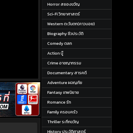
Horror สยองขวัญ
Sci-Fi วิทยาศาสตร์
Western ตะวันตก(คาวบอย)
Biography ชีวประวัติ
Comedy ตลก
Action บู๊
Crime อาชญากรรม
Documentary สารคดี
Adventure ผจญภัย
Fantasy เทพนิยาย
Romance รัก
Family ครอบครัว
Thriller ระทึกขวัญ
History ประวัติศาสตร์