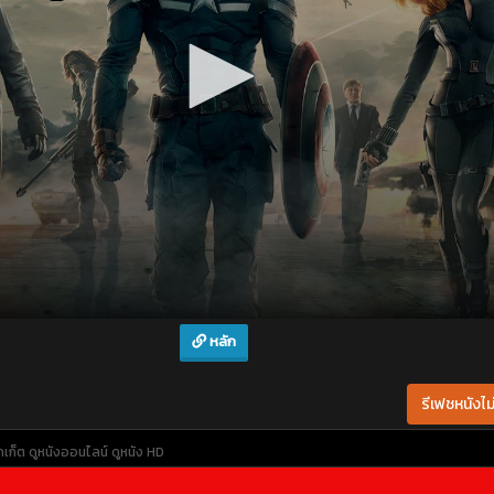
หลัก
รีเฟชหนังไม่
กเก็ต
ดูหนังออนไลน์
ดูหนัง HD