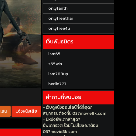
onlyfanth
onlyfreethai
onlyfree4u
เว็บพันธมิตร
lsm65
s65win
lsm789up
berlin777
คำถามที่พบบ่อย
- เว็บดูหนังออนไลน์ที่ดีที่สุด?
เล่น
แจ้งหนังเสีย
สนุกครบต้องที่นี่ 037movie8k.com
- มีหนังอัพเดทล่าสุด?
อัพเดทรวดเร็วมี ไม่มีโฆษณาต้อง
037movie8k.com