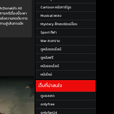
Cartoon หนังการ์ตูน
McDonald’s All
รคดีเรื่องนี้จะพา
Musical เพลง
องหลังความกดดัน การ
กทางสู่เส้นทางนัก
Mystery ลึกลบซ่อนเงื่อน
Sport กีฬา
War สงคราม
ดูหนังออนไลน์
ดูหนังฟรี
หนังออนไลน์
หนังใหม่
เว็บที่น่าสนใจ
ดูบอลสด
onlyfree
onlyfan24