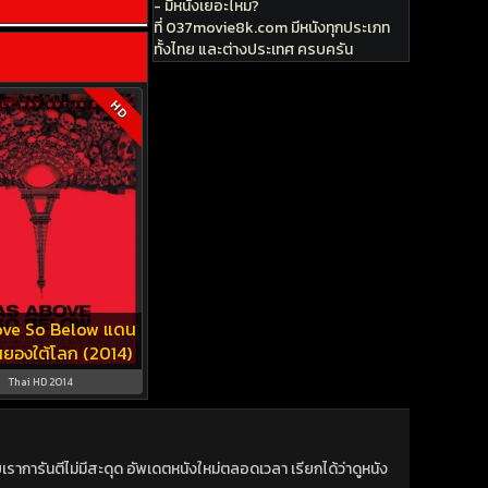
- มีหนังเยอะไหม?
ที่ 037movie8k.com มีหนังทุกประเภท
ทั้งไทย และต่างประเทศ ครบครัน
HD
ove So Below แดน
ยองใต้โลก (2014)
Thai HD 2014
าการันตีไม่มีสะดุด อัพเดตหนังใหม่ตลอดเวลา เรียกได้ว่าดูหนัง