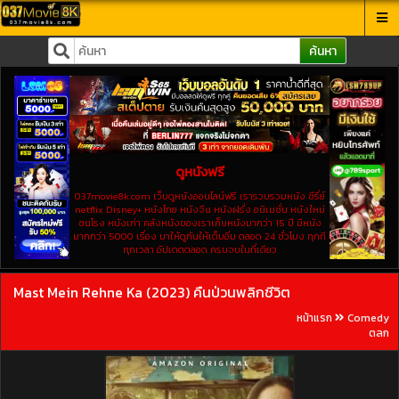
ค้นหา
ดูหนังฟรี
037movie8k.com เว็บดูหนังออนไลน์ฟรี เรารวบรวมหนัง ซีรี่ย์
netflix Disney+ หนังไทย หนังจีน หนังฝรั่ง อนิเมชั่น หนังใหม่
ชนโรง หนังเก่า คลังหนังของเราเก็บหนังมากว่า 15 ปี มีหนัง
มากกว่า 5000 เรื่อง มาให้ดูกันให้เต็มอิ่ม ตลอด 24 ชั่วโมง ทุกที
ทุกเวลา อัปเดตตลอด ครบจบในที่เดียว
Mast Mein Rehne Ka (2023) คืนป่วนพลิกชีวิต
หน้าแรก
Comedy
ตลก