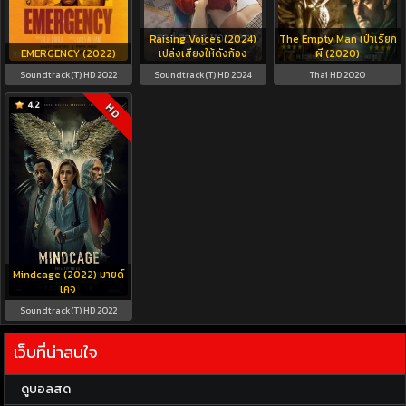
Raising Voices (2024)
The Empty Man เป่าเรียก
EMERGENCY (2022)
เปล่งเสียงให้ดังก้อง
ผี (2020)
Soundtrack(T) HD 2022
Soundtrack(T) HD 2024
Thai HD 2020
4.2
HD
Mindcage (2022) มายด์
เคจ
Soundtrack(T) HD 2022
เว็บที่น่าสนใจ
ดูบอลสด