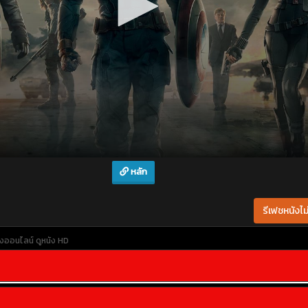
หลัก
รีเฟชหนังไม่
ังออนไลน์
ดูหนัง HD