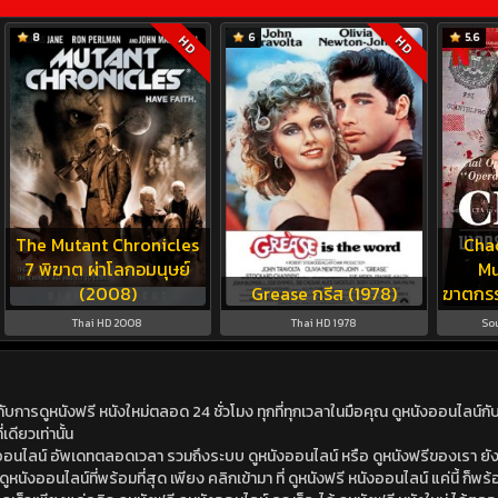
8
6
5.6
HD
HD
The Mutant Chronicles
Cha
7 พิฆาต ผ่าโลกอมนุษย์
Mu
(2008)
Grease กรีส (1978)
ฆาตกร
Thai HD 2008
Thai HD 1978
So
ดูหนังฟรี หนังใหม่ตลอด 24 ชั่วโมง ทุกที่ทุกเวลาในมือคุณ ดูหนังออนไลน์กับเร
เดียวเท่านั้น
ังออนไลน์ อัพเดทตลอดเวลา รวมถึงระบบ ดูหนังออนไลน์ หรือ ดูหนังฟรีของเรา ยังม
นังออนไลน์ที่พร้อมที่สุด เพียง คลิกเข้ามา ที่ ดูหนังฟรี หนังออนไลน์ แค่นี้ ก็พร้อ