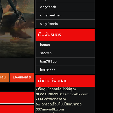
onlyfanth
onlyfreethai
onlyfree4u
เว็บพันธมิตร
lsm65
s65win
lsm789up
berlin777
เล่น
แจ้งหนังเสีย
คำถามที่พบบ่อย
- เว็บดูหนังออนไลน์ที่ดีที่สุด?
สนุกครบต้องที่นี่ 037movie8k.com
- มีหนังอัพเดทล่าสุด?
อัพเดทรวดเร็วมี ไม่มีโฆษณาต้อง
037movie8k.com