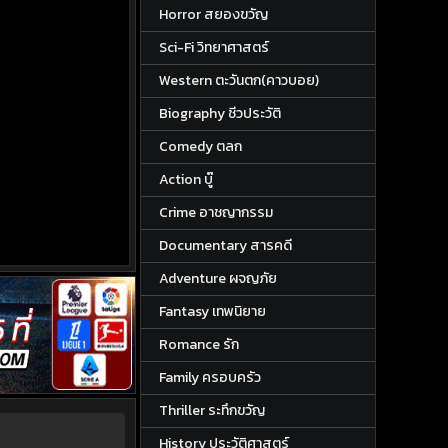
Horror สยองขวัญ
Sci-Fi วิทยาศาสตร์
Western ตะวันตก(คาวบอย)
Biography ชีวประวัติ
Comedy ตลก
Action บู๊
Crime อาชญากรรม
Documentary สารคดี
Adventure ผจญภัย
Fantasy เทพนิยาย
Romance รัก
Family ครอบครัว
Thriller ระทึกขวัญ
History ประวัติศาสตร์