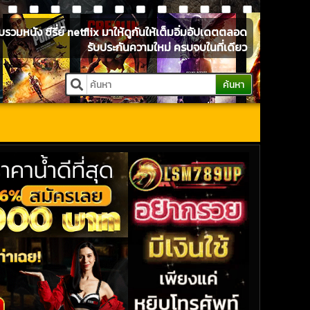
หนัง ซีรี่ย์ netflix มาให้ดูกันให้เต็มอิ่มอัปเดตตลอด
รับประกันความใหม่ ครบจบในที่เดียว
ค้นหา