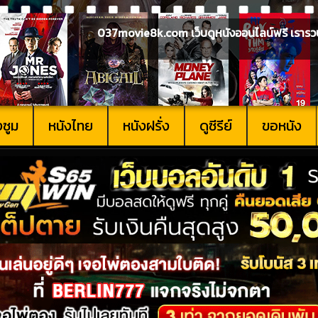
037movie8k.com เว็บดูหนังออนไลน์ฟรี เรารวบรวม
งซูม
หนังไทย
หนังฝรั่ง
ดูซีรีย์
ขอหนัง