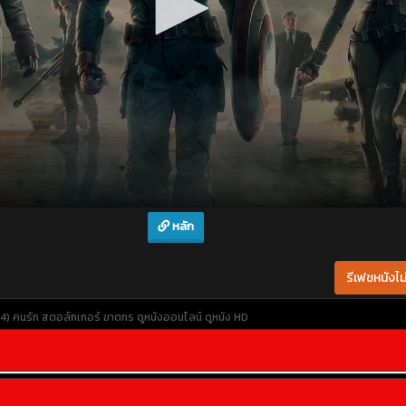
หลัก
รีเฟชหนังไม่
024) คนรัก สตอล์กเกอร์ ฆาตกร
ดูหนังออนไลน์
ดูหนัง HD