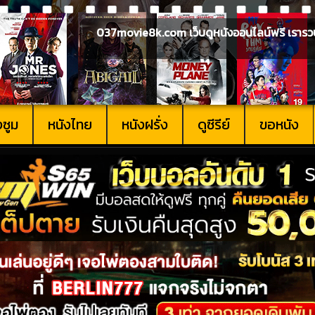
037movie8k.com เว็บดูหนังออนไลน์ฟรี เรารวบรวม
งซูม
หนังไทย
หนังฝรั่ง
ดูซีรีย์
ขอหนัง