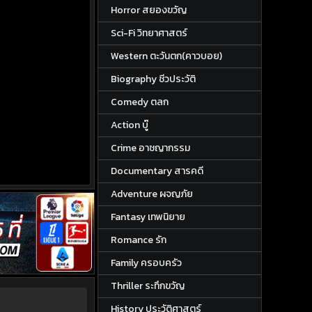
Horror สยองขวัญ
Sci-Fi วิทยาศาสตร์
Western ตะวันตก(คาวบอย)
Biography ชีวประวัติ
Comedy ตลก
Action บู๊
Crime อาชญากรรม
Documentary สารคดี
Adventure ผจญภัย
Fantasy เทพนิยาย
Romance รัก
Family ครอบครัว
Thriller ระทึกขวัญ
History ประวัติศาสตร์