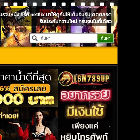
หนัง ซีรี่ย์ netflix มาให้ดูกันให้เต็มอิ่มอัปเดตตลอด
รับประกันความใหม่ ครบจบในที่เดียว
ค้นหา