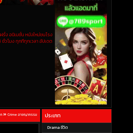
รั่ง อนิเมชั่น หนังใหม่ชนโรง
 ชั่วโมง ทุกทีทุกเวลา อัปเดต
ประเภท
รก
Crime อาชญากรรม
Drama ชีวิต