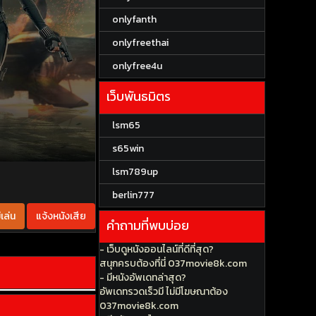
onlyfanth
onlyfreethai
onlyfree4u
เว็บพันธมิตร
lsm65
s65win
lsm789up
berlin777
เล่น
แจ้งหนังเสีย
คำถามที่พบบ่อย
- เว็บดูหนังออนไลน์ที่ดีที่สุด?
สนุกครบต้องที่นี่ 037movie8k.com
- มีหนังอัพเดทล่าสุด?
อัพเดทรวดเร็วมี ไม่มีโฆษณาต้อง
037movie8k.com