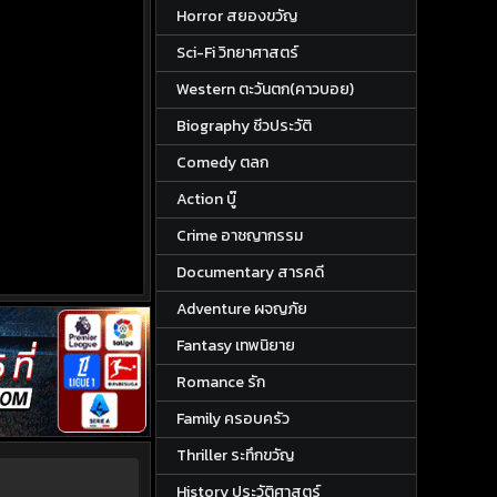
Horror สยองขวัญ
Sci-Fi วิทยาศาสตร์
Western ตะวันตก(คาวบอย)
Biography ชีวประวัติ
Comedy ตลก
Action บู๊
Crime อาชญากรรม
Documentary สารคดี
Adventure ผจญภัย
Fantasy เทพนิยาย
Romance รัก
Family ครอบครัว
Thriller ระทึกขวัญ
History ประวัติศาสตร์