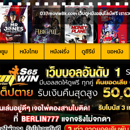
037movie8k.com เว็บดูหนังออนไลน์ฟรี เรารวบรวม
งซูม
หนังไทย
หนังฝรั่ง
ดูซีรีย์
ขอหนัง