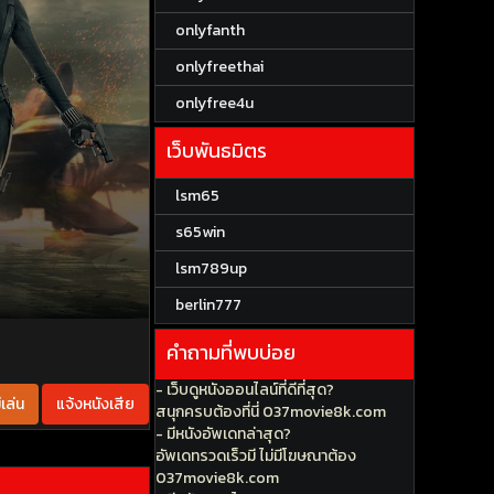
onlyfanth
onlyfreethai
onlyfree4u
เว็บพันธมิตร
lsm65
s65win
lsm789up
berlin777
คำถามที่พบบ่อย
- เว็บดูหนังออนไลน์ที่ดีที่สุด?
เล่น
แจ้งหนังเสีย
สนุกครบต้องที่นี่ 037movie8k.com
- มีหนังอัพเดทล่าสุด?
อัพเดทรวดเร็วมี ไม่มีโฆษณาต้อง
037movie8k.com