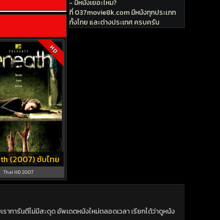
- มีหนังเยอะไหม?
ที่ 037movie8k.com มีหนังทุกประเภท
ทั้งไทย และต่างประเทศ ครบครัน
HD
th (2007) ซับไทย
Thai HD 2007
าการันตีไม่มีสะดุด อัพเดตหนังใหม่ตลอดเวลา เรียกได้ว่าดูหนัง