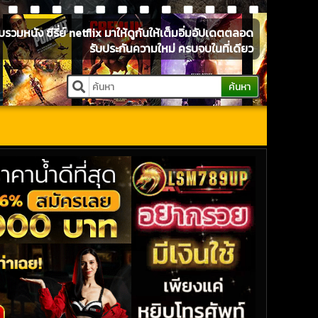
หนัง ซีรี่ย์ netflix มาให้ดูกันให้เต็มอิ่มอัปเดตตลอด
รับประกันความใหม่ ครบจบในที่เดียว
ค้นหา