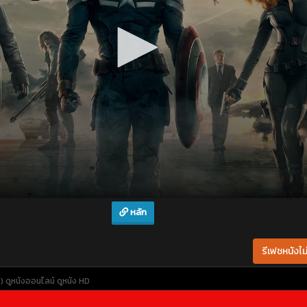
หลัก
รีเฟชหนังไม่
)
ดูหนังออนไลน์
ดูหนัง HD