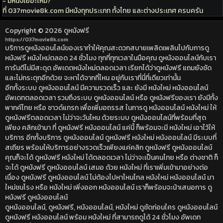
- มีหนังเยอะไหม?
ที่ 037movie8k.com มีหนังทุกประเภท ทั้งไทย และต่างประเทศ ครบครัน
Copyright © 2026
ดูหนังฟรี
https://037movie8k.com
บริการดูหนังออนไลน์ของเราทำให้คุณสะดวกสบายเพลิดเพลินไปกับการดู
หนังฟรี หนังใหม่ตลอด 24 ชั่วโมง ทุกที่ทุกเวลาในมือคุณ ดูหนังออนไลน์กับเรา
การันตีไม่มีสะดุด อัพเดตหนังใหม่ตลอดเวลา เรียกได้ว่าดูหนังฟรี แถมยังชัด
และไม่กระตุกอีกด้วย จะหาได้จากที่ไหน อยู่กับเราที่นี่ที่เดียวเท่านั้น
อีกทั้งระบบ ดูหนังออนไลน์ มีความรวดเร็ว และ ยังมี หนังใหม่ หนังออนไลน์
อัพเดทตลอดเวลา รวมถึงระบบ ดูหนังออนไลน์ หรือ ดูหนังฟรีของเรา ยังมีทั้ง
พากค์ไทย หรือ ซาวด์แทรก เพื่อเพิ่มอถรรส ในการดู หนังออนไลน์ หนังใหม่ ให้
ดูหนังฟรีตลอดเวลา ไม่ว่าจะวันไหน ด้วยระบบ ดูหนังออนไลน์ที่พร้อมที่สุด
เพียง คลิกเข้ามา ที่ ดูหนังฟรี หนังออนไลน์ แค่นี้ ก็พร้อมจะมี หนังใหม่ เอาไว้ให้
บริการ อีกทั้งบริการ ดูหนังออนไลน์ ดูหนังฟรี หนังใหม่ หนังออนไลน์ มีระบบที่
สเถียร พร้อมให้บริการอย่างรวดเร็วเพียงแค่คลิก ดูหนังฟรี ดูหนังออนไลน์
คุณก็จะได้ ดูหนังฟรี หนังใหม่ ได้ตลอดเวลา ไม่ว่าจะเป็นคนไทย หรือ ต่างชาติ ก็
จะได้ ดูหนังฟรี ดูหนังออนไลน์ เสมอ ด้วย หนังใหม่ ที่เราเพิ่มเข้ามาอย่างต่อ
เนื่อง ดูหนังฟรี ดูหนังออนไลน์ ไม่ต้องไปหาไหนไกล หนังใหม่ หนังออนไลน์ มา
ใหม่ชนโรง หรือ หนังใหม่ เพิ่งออก หนังออนไลน์ เราก็พร้อมจะน้าเสนอการ ดู
หนังฟรี ดูหนังออนไลน์
ดูหนังออนไลน์, ดูหนังฟรี, หนังออนไลน์, หนังใหม่ ดูชัดก่อนใคร ดูหนังออนไลน์
ดูหนังฟรี หนังออนไลน์ พร้อม หนังใหม่ ที่สามารถดูได้ 24 ชั่วโมง อัพเดท