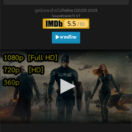
ดูหนังออนไลน์
Lifeline (2025) 2025
Soundtrack(T) ST
5.5
/10
พากย์ไทย