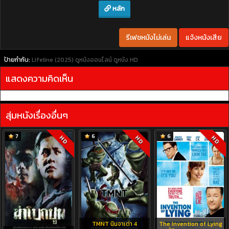
หลัก
รีเฟชหนังไม่เล่น
แจ้งหนังเสีย
ป้ายกำกับ:
Lifeline (2025)
ดูหนังออนไลน์
ดูหนัง HD
แสดงความคิดเห็น
สุ่มหนังเรื่องอื่นๆ
7
6
6
HD
HD
HD
TMNT นินจาเต่า 4
The Invention of Lying