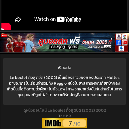
เรื่องย่อ
Le boulet กั๋งสุดขีด (2002) เป็นเรื่องราวของสองประเภท Moltes
อาชญากรในเรือนจำรวมทั้ง Reggio หนึ่งในยาม การผจญภัยที่บ้าคลั่ง
เกิดขึ้นเมื่อติดตามตั๋วผู้ชนะไปยังแอฟริกาพวกเขาแข่งขันกันสำหรับในการ
ชุมนุมและก็ถูกไล่ล่าโดยชาวเติร์กศัตรูที่สาบานของมอลเทส
ดูหนังออนไลน์
Le boulet กั๋งสุดขีด (2002) 2002
Thai HD
7
/10