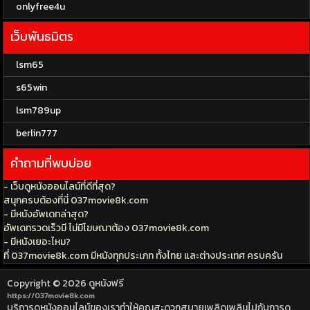
onlyfree4u
เว็บพันธมิตร
lsm65
s65win
lsm789up
berlin777
คำถามที่พบบ่อย
- เว็บดูหนังออนไลน์ที่ดีที่สุด?
สนุกครบต้องที่นี่ 037movie8k.com
- มีหนังอัพเดทล่าสุด?
อัพเดทรวดเร็วมี ไม่มีโฆษณาต้อง 037movie8k.com
- มีหนังเยอะไหม?
ที่ 037movie8k.com มีหนังทุกประเภท ทั้งไทย และต่างประเทศ ครบครัน
Copyright © 2026
ดูหนังฟรี
https://037movie8k.com
บริการดูหนังออนไลน์ของเราทำให้คุณสะดวกสบายเพลิดเพลินไปกับการดู