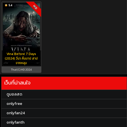
5.4
HD
Vina Before 7 Days
(2024) วีนา คืนบาป สาป
จากหลุม
Thai(C) HD 2024
เว็บที่น่าสนใจ
ดูบอลสด
onlyfree
onlyfan24
onlyfanth