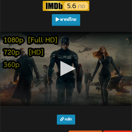
5.6
/10
พากย์ไทย
หลัก